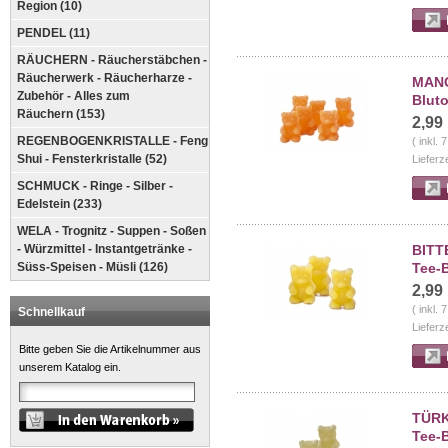
Region (10)
PENDEL (11)
RÄUCHERN - Räucherstäbchen -
Räucherwerk - Räucherharze -
MANG
Zubehör - Alles zum
Blut
Räuchern (153)
2,99
REGENBOGENKRISTALLE - Feng
( inkl.
Shui - Fensterkristalle (52)
Lieferz
SCHMUCK - Ringe - Silber -
Edelstein (233)
WELA - Trognitz - Suppen - Soßen
- Würzmittel - Instantgetränke -
BITTE
Süss-Speisen - Müsli (126)
Tee-
2,99
( inkl.
Schnellkauf
Lieferz
Bitte geben Sie die Artikelnummer aus
unserem Katalog ein.
TÜRK
Tee-