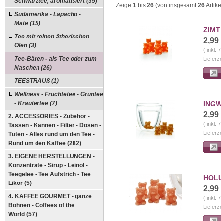
Schwarztee, aromatisiert (35)
Zeige
1
bis
26
(von insgesamt
26
Artike
Südamerika - Lapacho -
Mate (15)
ZIMT
Tee mit reinen ätherischen
2,99
Ölen (3)
( inkl.
Tee-Bären - als Tee oder zum
Lieferz
Naschen (26)
TEESTRAUß (1)
Wellness - Früchtetee - Grüntee
- Kräutertee (7)
INGW
2,99
2. ACCESSORIES - Zubehör -
( inkl.
Tassen - Kannen - Filter - Dosen -
Lieferz
Tüten - Alles rund um den Tee -
Rund um den Kaffee (282)
3. EIGENE HERSTELLUNGEN -
Konzentrate - Sirup - Leinöl -
Teegelee - Tee Aufstrich - Tee
HOLU
Likör (5)
2,99
4. KAFFEE GOURMET - ganze
( inkl.
Bohnen - Coffees of the
Lieferz
World (57)