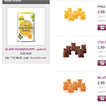
Neue Artikel
PINA
2,99
( inkl.
Lieferz
COLA
2,99
KLARE HÜHNERSUPPE - gekörnt
( inkl.
9,20 EUR
Lieferz
inkl. 7 % MwSt. zzgl.
Versandkosten
BLUT
2,99
( inkl.
Lieferz