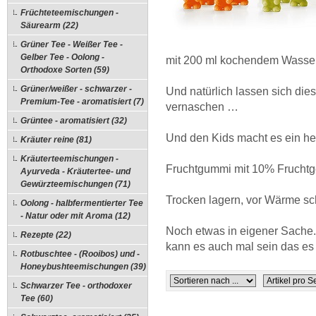
Früchteteemischungen -
Säurearm (22)
Grüner Tee - Weißer Tee -
Gelber Tee - Oolong -
mit 200 ml kochendem Wasser v
Orthodoxe Sorten (59)
Grüner/weißer - schwarzer -
Und natürlich lassen sich die
Premium-Tee - aromatisiert (7)
vernaschen …
Grüntee - aromatisiert (32)
Und den Kids macht es ein h
Kräuter reine (81)
Kräuterteemischungen -
Fruchtgummi mit 10% Fruchtge
Ayurveda - Kräutertee- und
Gewürzteemischungen (71)
Trocken lagern, vor Wärme sc
Oolong - halbfermentierter Tee
- Natur oder mit Aroma (12)
Noch etwas in eigener Sache.
Rezepte (22)
kann es auch mal sein das es 
Rotbuschtee - (Rooibos) und -
Honeybushteemischungen (39)
Schwarzer Tee - orthodoxer
Tee (60)