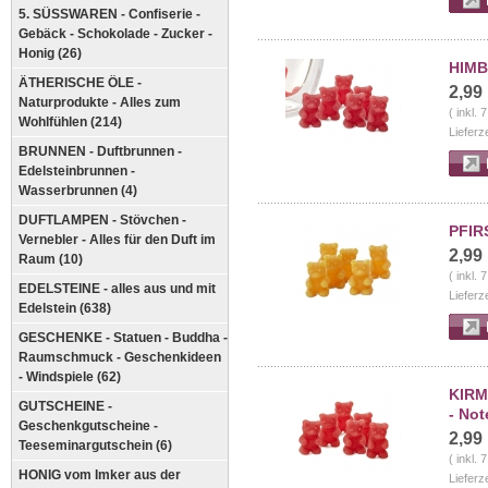
5. SÜSSWAREN - Confiserie -
Gebäck - Schokolade - Zucker -
Honig (26)
HIMB
ÄTHERISCHE ÖLE -
2,99
Naturprodukte - Alles zum
( inkl.
Wohlfühlen (214)
Lieferz
BRUNNEN - Duftbrunnen -
Edelsteinbrunnen -
Wasserbrunnen (4)
DUFTLAMPEN - Stövchen -
PFIR
Vernebler - Alles für den Duft im
2,99
Raum (10)
( inkl.
EDELSTEINE - alles aus und mit
Lieferz
Edelstein (638)
GESCHENKE - Statuen - Buddha -
Raumschmuck - Geschenkideen
- Windspiele (62)
KIRM
GUTSCHEINE -
- Not
Geschenkgutscheine -
2,99
Teeseminargutschein (6)
( inkl.
HONIG vom Imker aus der
Lieferz