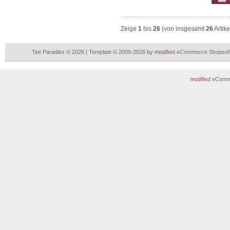
Zeige
1
bis
26
(von insgesamt
26
Artike
Tee Paradies © 2026 | Template © 2009-2026 by
mod
ified eCommerce Shopsof
mod
ified eCom