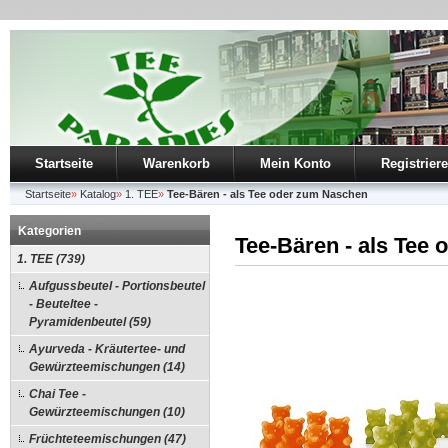
Startseite
Warenkorb
Mein Konto
Registrier
Startseite
»
Katalog
»
1. TEE
»
Tee-Bären - als Tee oder zum Naschen
Kategorien
Tee-Bären - als Tee
1. TEE (739)
Aufgussbeutel - Portionsbeutel
- Beuteltee -
Pyramidenbeutel (59)
Ayurveda - Kräutertee- und
Gewürzteemischungen (14)
Chai Tee -
Gewürzteemischungen (10)
Früchteteemischungen (47)