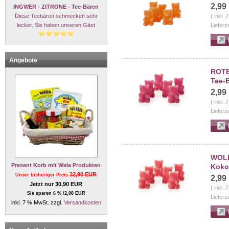
2,99
INGWER - ZITRONE - Tee-Bären
Diese Teebären schmecken sehr
( inkl.
lecker. Sie haben unseren Gäst
Lieferz
Angebote
ROTE
Tee-
2,99
( inkl.
Lieferz
WOLK
Present Korb mit Wela Produkten
Koko
32,90 EUR
Unser bisheriger Preis
2,99
Jetzt nur 30,90 EUR
( inkl.
Sie sparen 6 % /2,00 EUR
Lieferz
inkl. 7 % MwSt. zzgl.
Versandkosten