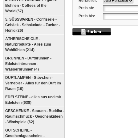
4. KAFFEE GOURMET - ganze
Hersteller:
Bohnen - Coffees of the
Preis ab:
World (57)
Preis bis:
5. SÜSSWAREN - Confiserie -
Gebäck - Schokolade - Zucker -
Honig (26)
ÄTHERISCHE ÖLE -
Naturprodukte - Alles zum
Wohlfühlen (214)
BRUNNEN - Duftbrunnen -
Edelsteinbrunnen -
Wasserbrunnen (4)
DUFTLAMPEN - Stövchen -
Vernebler - Alles für den Duft im
Raum (10)
EDELSTEINE - alles aus und mit
Edelstein (638)
GESCHENKE - Statuen - Buddha -
Raumschmuck - Geschenkideen
- Windspiele (62)
GUTSCHEINE -
Geschenkgutscheine -