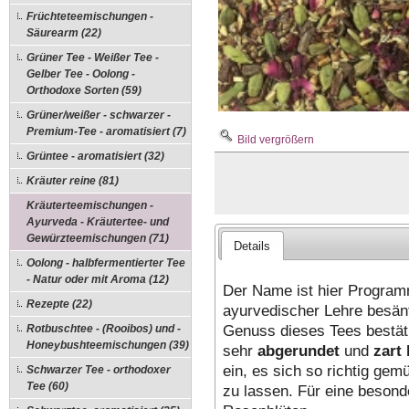
Früchteteemischungen -
Säurearm (22)
Grüner Tee - Weißer Tee -
Gelber Tee - Oolong -
Orthodoxe Sorten (59)
Grüner/weißer - schwarzer -
Premium-Tee - aromatisiert (7)
Bild vergrößern
Grüntee - aromatisiert (32)
Kräuter reine (81)
Kräuterteemischungen -
Ayurveda - Kräutertee- und
Gewürzteemischungen (71)
Details
Oolong - halbfermentierter Tee
- Natur oder mit Aroma (12)
Der Name ist hier Programm
Rezepte (22)
ayurvedischer Lehre besän
Genuss dieses Tees bestät
Rotbuschtee - (Rooibos) und -
Honeybushteemischungen (39)
sehr
abgerundet
und
zart
ein, es sich so richtig ge
Schwarzer Tee - orthodoxer
Tee (60)
zu lassen. Für eine besonde