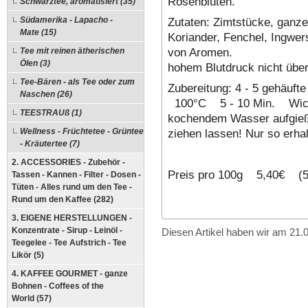
Rosenblüten.
Schwarztee, aromatisiert (35)
Zutaten: Zimtstücke, ganz
Südamerika - Lapacho -
Mate (15)
Koriander, Fenchel, Ingw
von Aromen. Ent
Tee mit reinen ätherischen
Ölen (3)
hohem Blutdruck nicht über
Tee-Bären - als Tee oder zum
Zubereitung: 4 - 5 gehäuft
Naschen (26)
100°C 5 - 10 Min. Wichti
TEESTRAUß (1)
kochendem Wasser aufgieß
ziehen lassen! Nur so erhal
Wellness - Früchtetee - Grüntee
- Kräutertee (7)
2. ACCESSORIES - Zubehör -
Preis pro 100g 5,40€ (5
Tassen - Kannen - Filter - Dosen -
Tüten - Alles rund um den Tee -
Rund um den Kaffee (282)
3. EIGENE HERSTELLUNGEN -
Konzentrate - Sirup - Leinöl -
Diesen Artikel haben wir am 21
Teegelee - Tee Aufstrich - Tee
Likör (5)
4. KAFFEE GOURMET - ganze
Bohnen - Coffees of the
World (57)