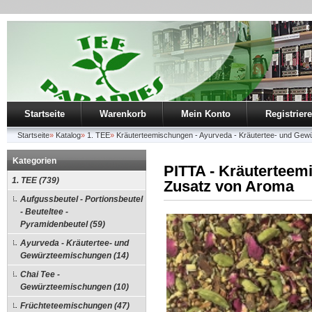
Startseite
Warenkorb
Mein Konto
Registrier
Startseite
»
Katalog
»
1. TEE
»
Kräuterteemischungen - Ayurveda - Kräutertee- und Ge
Kategorien
PITTA - Kräuterteem
1. TEE (739)
Zusatz von Aroma
Aufgussbeutel - Portionsbeutel
- Beuteltee -
Pyramidenbeutel (59)
Ayurveda - Kräutertee- und
Gewürzteemischungen (14)
Chai Tee -
Gewürzteemischungen (10)
Früchteteemischungen (47)