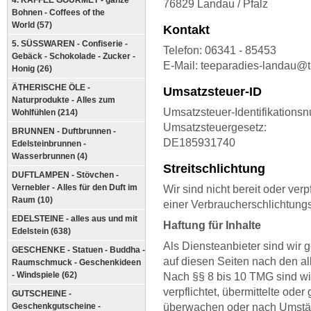
4. KAFFEE GOURMET - ganze
76829 Landau / Pfalz
Bohnen - Coffees of the
World (57)
Kontakt
5. SÜSSWAREN - Confiserie -
Telefon: 06341 - 85453
Gebäck - Schokolade - Zucker -
E-Mail: teeparadies-landau@t
Honig (26)
ÄTHERISCHE ÖLE -
Umsatzsteuer-ID
Naturprodukte - Alles zum
Umsatzsteuer-Identifikation
Wohlfühlen (214)
Umsatzsteuergesetz:
BRUNNEN - Duftbrunnen -
DE185931740
Edelsteinbrunnen -
Wasserbrunnen (4)
Streitschlichtung
DUFTLAMPEN - Stövchen -
Vernebler - Alles für den Duft im
Wir sind nicht bereit oder verp
Raum (10)
einer Verbraucherschlichtungs
EDELSTEINE - alles aus und mit
Haftung für Inhalte
Edelstein (638)
Als Diensteanbieter sind wir 
GESCHENKE - Statuen - Buddha -
auf diesen Seiten nach den a
Raumschmuck - Geschenkideen
- Windspiele (62)
Nach §§ 8 bis 10 TMG sind wir
verpflichtet, übermittelte ode
GUTSCHEINE -
Geschenkgutscheine -
überwachen oder nach Umständ