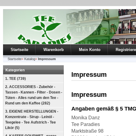
Startseite
Warenkorb
Mein Konto
Registrier
Startseite
»
Katalog
»
Impressum
Kategorien
Impressum
1. TEE (739)
2. ACCESSORIES - Zubehör -
Tassen - Kannen - Filter - Dosen -
Impressum
Tüten - Alles rund um den Tee -
Rund um den Kaffee (282)
Angaben gemäß § 5 TM
3. EIGENE HERSTELLUNGEN -
Konzentrate - Sirup - Leinöl -
Monika Danz
Teegelee - Tee Aufstrich - Tee
Tee Paradies
Likör (5)
Marktstraße 98