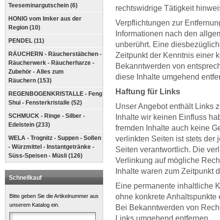
Teeseminargutschein (6)
rechtswidrige Tätigkeit hinwei
HONIG vom Imker aus der
Verpflichtungen zur Entfernu
Region (10)
Informationen nach den allge
PENDEL (11)
unberührt. Eine diesbezüglich
RÄUCHERN - Räucherstäbchen -
Zeitpunkt der Kenntnis einer 
Räucherwerk - Räucherharze -
Bekanntwerden von entsprech
Zubehör - Alles zum
diese Inhalte umgehend entfe
Räuchern (153)
Haftung für Links
REGENBOGENKRISTALLE - Feng
Shui - Fensterkristalle (52)
Unser Angebot enthält Links z
SCHMUCK - Ringe - Silber -
Inhalte wir keinen Einfluss h
Edelstein (233)
fremden Inhalte auch keine G
WELA - Trognitz - Suppen - Soßen
verlinkten Seiten ist stets der
- Würzmittel - Instantgetränke -
Seiten verantwortlich. Die ve
Süss-Speisen - Müsli (126)
Verlinkung auf mögliche Rech
Inhalte waren zum Zeitpunkt d
Schnellkauf
Eine permanente inhaltliche Ko
ohne konkrete Anhaltspunkte 
Bitte geben Sie die Artikelnummer aus
unserem Katalog ein.
Bei Bekanntwerden von Recht
Links umgehend entfernen.