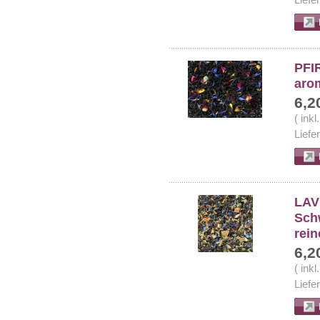
Liefe
PFI
arom
6,2
( ink
Liefe
LAV
Sch
rein
6,2
( ink
Liefe