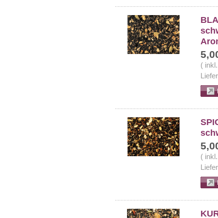
BLA
sch
Aro
5,0
( ink
Liefe
SPI
sch
5,0
( ink
Liefe
KUR