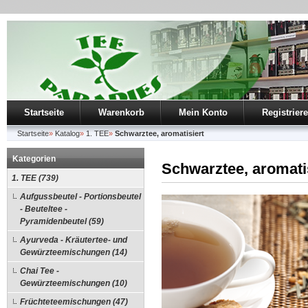
Startseite
Warenkorb
Mein Konto
Registrier
Startseite
»
Katalog
»
1. TEE
»
Schwarztee, aromatisiert
Kategorien
Schwarztee, aromati
1. TEE (739)
Aufgussbeutel - Portionsbeutel
- Beuteltee -
Pyramidenbeutel (59)
Ayurveda - Kräutertee- und
Gewürzteemischungen (14)
Chai Tee -
Gewürzteemischungen (10)
Früchteteemischungen (47)