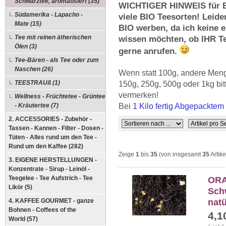
Schwarztee, aromatisiert (35)
WICHTIGER HINWEIS für 
Südamerika - Lapacho -
viele BIO Teesorten! Leide
Mate (15)
BIO werben, da
ich keine 
Tee mit reinen ätherischen
wissen möchten, ob IHR Tee
Ölen (3)
gerne anrufen.
Tee-Bären - als Tee oder zum
Naschen (26)
Wenn statt 100g, andere Meng
TEESTRAUß (1)
150g, 250g, 500g oder
1kg
bit
vermerken!
Wellness - Früchtetee - Grüntee
- Kräutertee (7)
Bei
1 Kilo fertig Abgepackte
2. ACCESSORIES - Zubehör -
Tassen - Kannen - Filter - Dosen -
Tüten - Alles rund um den Tee -
Rund um den Kaffee (282)
Zeige
1
bis
35
(von insgesamt
35
Artike
3. EIGENE HERSTELLUNGEN -
Konzentrate - Sirup - Leinöl -
Teegelee - Tee Aufstrich - Tee
ORA
Likör (5)
Sch
nat
4. KAFFEE GOURMET - ganze
Bohnen - Coffees of the
4,1
World (57)