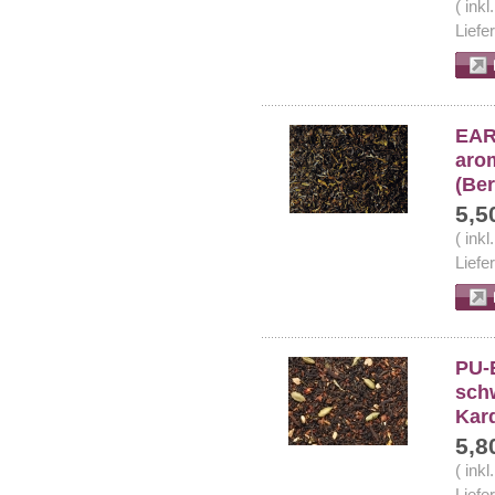
( ink
Liefe
EAR
arom
(Be
5,5
( ink
Liefe
PU-
schw
Kar
5,8
( ink