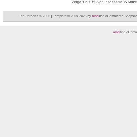
Zeige
1
bis
35
(von insgesamt
35
Artike
Tee Paradies © 2026 | Template © 2009-2026 by
mod
ified eCommerce Shopsof
mod
ified eCom