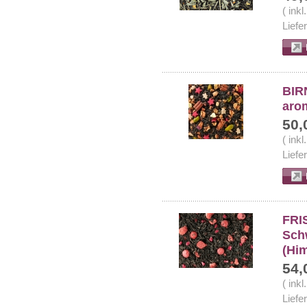
( ink
Liefe
BIR
arom
50,
( ink
Liefe
FRI
Sch
(Hi
54,
( ink
Liefe