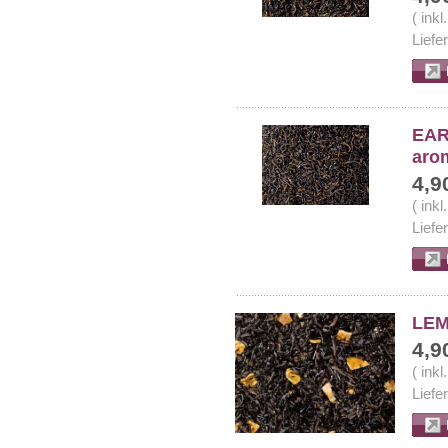
( ink
Liefe
EAR
arom
4,9
( ink
Liefe
LEM
4,9
( ink
Liefe