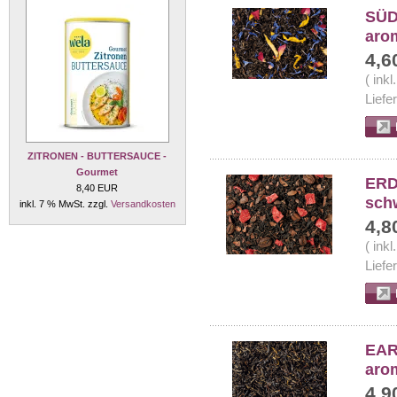
SÜD
aro
4,6
( ink
Liefe
ZITRONEN - BUTTERSAUCE -
Gourmet
ERD
8,40 EUR
sch
inkl. 7 % MwSt. zzgl.
Versandkosten
4,8
( ink
Liefe
EAR
aro
4,9