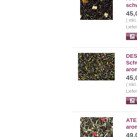
sch
45,
( ink
Liefe
DES
Sch
arom
45,
( ink
Liefe
ATE
arom
49,