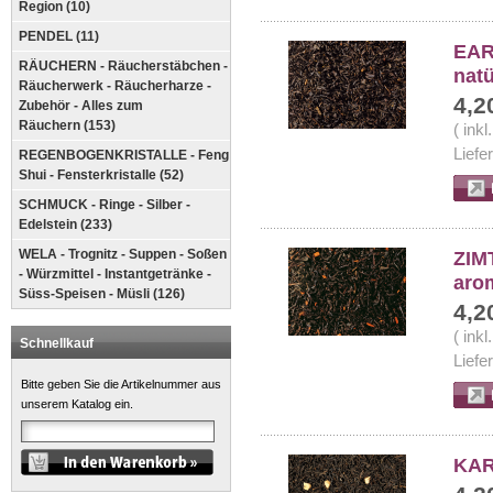
Region (10)
PENDEL (11)
EAR
RÄUCHERN - Räucherstäbchen -
nat
Räucherwerk - Räucherharze -
4,2
Zubehör - Alles zum
Räuchern (153)
( ink
Liefe
REGENBOGENKRISTALLE - Feng
Shui - Fensterkristalle (52)
SCHMUCK - Ringe - Silber -
Edelstein (233)
WELA - Trognitz - Suppen - Soßen
ZIM
- Würzmittel - Instantgetränke -
arom
Süss-Speisen - Müsli (126)
4,2
( ink
Schnellkauf
Liefe
Bitte geben Sie die Artikelnummer aus
unserem Katalog ein.
KAR