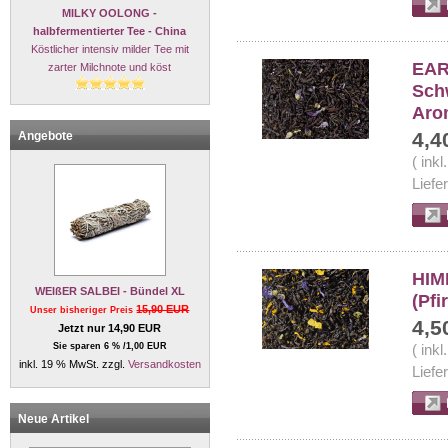
MILKY OOLONG -
halbfermentierter Tee - China
Köstlicher intensiv milder Tee mit
EAR
zarter Milchnote und köst
Schw
Aro
4,4
Angebote
( ink
Liefe
HIM
WEIßER SALBEI - Bündel XL
(Pfi
15,90 EUR
Unser bisheriger Preis
4,5
Jetzt nur 14,90 EUR
Sie sparen 6 % /1,00 EUR
( ink
inkl. 19 % MwSt. zzgl.
Versandkosten
Liefe
Neue Artikel