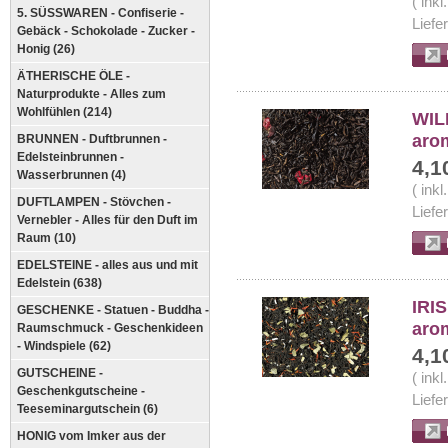
( ink
5. SÜSSWAREN - Confiserie -
Liefe
Gebäck - Schokolade - Zucker -
Honig (26)
ÄTHERISCHE ÖLE -
Naturprodukte - Alles zum
Wohlfühlen (214)
WIL
arom
BRUNNEN - Duftbrunnen -
Edelsteinbrunnen -
4,1
Wasserbrunnen (4)
( ink
DUFTLAMPEN - Stövchen -
Liefe
Vernebler - Alles für den Duft im
Raum (10)
EDELSTEINE - alles aus und mit
Edelstein (638)
IRI
GESCHENKE - Statuen - Buddha -
aro
Raumschmuck - Geschenkideen
- Windspiele (62)
4,1
GUTSCHEINE -
( ink
Geschenkgutscheine -
Liefe
Teeseminargutschein (6)
HONIG vom Imker aus der