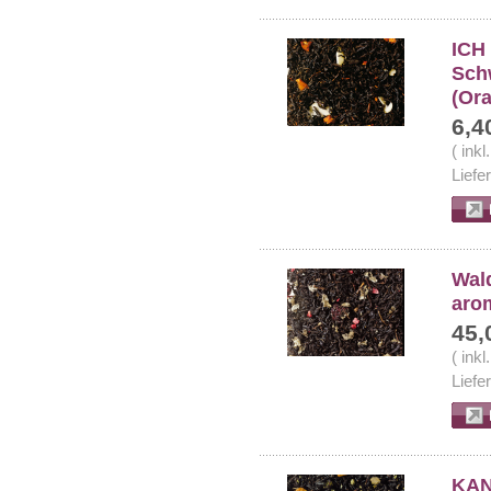
ICH
Sch
(Or
6,4
( ink
Liefe
Wal
arom
45,
( ink
Liefe
KAN