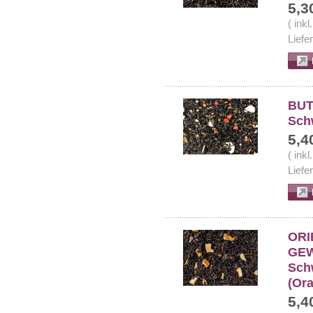
5,3
( ink
Liefe
BUT
Sch
5,4
( ink
Liefe
ORI
GEW
Sch
(Or
5,4