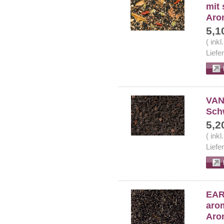
mit
Aro
5,1
( ink
Liefe
VANI
Schw
5,2
( ink
Liefe
EAR
arom
Aro