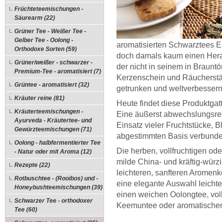
Früchteteemischungen -
Säurearm (22)
Grüner Tee - Weißer Tee -
Gelber Tee - Oolong -
aromatisierten Schwarztees E
Orthodoxe Sorten (59)
doch damals kaum einen He
Grüner/weißer - schwarzer -
der nicht in seinem in Braun
Premium-Tee - aromatisiert (7)
Kerzenschein und Räucherstä
Grüntee - aromatisiert (32)
getrunken und weltverbessern
Kräuter reine (81)
Heute findet diese Produktgat
Kräuterteemischungen -
Eine äußerst abwechslungsrei
Ayurveda - Kräutertee- und
Einsatz vieler Fruchtstücke, B
Gewürzteemischungen (71)
abgestimmten Basis verbunde
Oolong - halbfermentierter Tee
Die herben, vollfruchtigen od
- Natur oder mit Aroma (12)
milde China- und kräftig-wür
Rezepte (22)
leichteren, sanfteren Aromenk
Rotbuschtee - (Rooibos) und -
eine elegante Auswahl leichte
Honeybushteemischungen (39)
einen weichen Oolongtee, vo
Schwarzer Tee - orthodoxer
Keemuntee oder aromatischen
Tee (60)