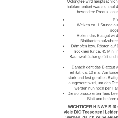
Oolongtee wird hauptsächlich
halbfermentiert was sich auf 
besondere Produktionsa
Pf
Welken ca. 1 Stunde au
soge
Rollen, das Blattgut wi
Blattkanten aufzubrec
Dämpfen bzw. Rösten auf 
Trocknen für ca. 45 Min. i
Baumwolltücher gefüllt und i
Danach geht das Blattgut w
erhitzt, ca. 10 mal. Am End
stark und fest gerolltes Bla
ausgesetzt wird, um den Tee
werden nun noch per Hand
Die so produzierten Tees beei
Blatt und betören
WICHTIGER HINWEIS für
viele BIO Teesorten! Leider
werben, da
ich keine eige