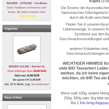
Kapha
(Erd
INGWER - ZITRONE - Tee-Bären
Die Essenz der Ayurvedischen 
Diese Teebären schmecken sehr
lecker. Sie haben unseren Gäst
harmonischen Gleichgewicht b
durch die Kraft verschie
Finden Sie in unseren Ayur
Angebote
Lebensenergie. In unseren Kr
Symbiose aus den Ay
Geschmacksvorstellungen und -
anderen Kräutertee sind,
Geschmacksrichtungen en
WICHTIGER HINWEIS für
WEIßER SALBEI - Bündel XL
viele BIO Teesorten! Leider
15,90 EUR
Unser bisheriger Preis
werben, da
ich keine eige
Jetzt nur 14,90 EUR
möchten, ob IHR Tee ein B
Sie sparen 6 % /1,00 EUR
inkl. 19 % MwSt. zzgl.
Versandkosten
Wenn statt 100g, andere Menge
Neue Artikel
250g, 500g oder
1kg
bitte b
Bei
1 Kilo fertig Abgep