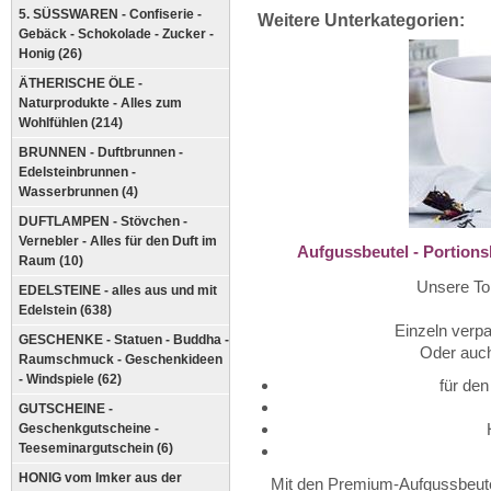
5. SÜSSWAREN - Confiserie -
Weitere Unterkategorien:
Gebäck - Schokolade - Zucker -
Honig (26)
ÄTHERISCHE ÖLE -
Naturprodukte - Alles zum
Wohlfühlen (214)
BRUNNEN - Duftbrunnen -
Edelsteinbrunnen -
Wasserbrunnen (4)
DUFTLAMPEN - Stövchen -
Vernebler - Alles für den Duft im
Aufgussbeutel - Portions
Raum (10)
Unsere Top
EDELSTEINE - alles aus und mit
Edelstein (638)
Einzeln verp
GESCHENKE - Statuen - Buddha -
Oder auch
Raumschmuck - Geschenkideen
- Windspiele (62)
für de
GUTSCHEINE -
Geschenkgutscheine -
Teeseminargutschein (6)
HONIG vom Imker aus der
Mit den Premium-Aufgussbeutel