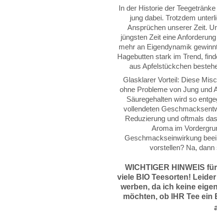
In der Historie der Teegetränk
jung dabei. Trotzdem unterl
Ansprüchen unserer Zeit. Und
jüngsten Zeit eine Anforderun
mehr an Eigendynamik gewinnt.
Hagebutten stark im Trend, fin
aus Apfelstückchen besteh
Glasklarer Vorteil: Diese Mis
ohne Probleme von Jung und Al
Säuregehalten wird so entge
vollendeten Geschmacksentwic
Reduzierung und oftmals das 
Aroma im Vordergrun
Geschmackseinwirkung beeinfl
vorstellen? Na, dann 
WICHTIGER HINWEIS für
viele BIO Teesorten! Leider
werben, da
ich keine eige
möchten, ob IHR Tee ein B