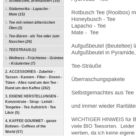
Schwarztee, aromatisiert (35)
Südamerika - Lapacho -
Rotbusch Tee (Rooibos) m
Mate (15)
Honeybusch - Tee
Tee mit reinen ätherischen
Lapacho - Tee
Ölen (3)
Mate - Tee
Tee-Bären - als Tee oder zum
Naschen (26)
Aufgußbeutel (Beuteltee) l
TEESTRAUß (1)
Aufgußbeutel in Pyramide,
Wellness - Früchtetee - Grüntee
- Kräutertee (7)
Tee-Sträuße
2. ACCESSORIES - Zubehör -
Tassen - Kannen - Filter - Dosen -
Überraschungspakete
Tüten - Alles rund um den Tee -
Rund um den Kaffee (282)
Selbstgemachtes aus Tee
3. EIGENE HERSTELLUNGEN -
Konzentrate - Sirup - Leinöl -
und immer wieder Raritäten
Teegelee - Tee Aufstrich - Tee
Likör (5)
WICHTIGER HINWEIS für 
4. KAFFEE GOURMET - ganze
viele BIO Teesorten. Leider 
Bohnen - Coffees of the
World (57)
werben, da
ich keine eigene 