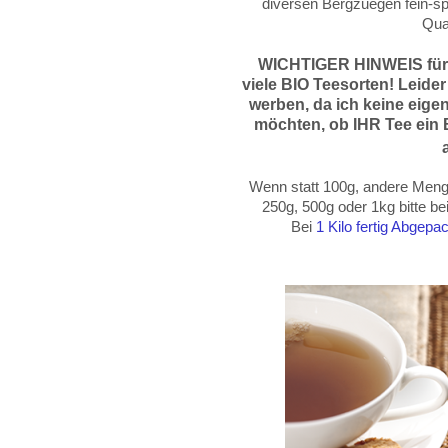
diversen Bergzuegen fein-sp
Qual
WICHTIGER HINWEIS für
viele BIO Teesorten! Leider
werben, da
ich keine eige
möchten, ob IHR Tee ein B
Wenn statt 100g, andere Menge
250g, 500g oder
1kg
bitte b
Bei
1 Kilo fertig Abgep