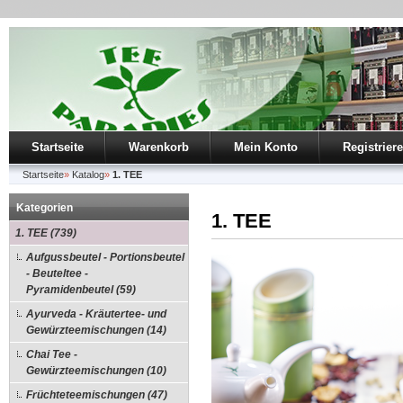
Startseite
Warenkorb
Mein Konto
Registrier
Startseite
»
Katalog
»
1. TEE
Kategorien
1. TEE
1. TEE (739)
Aufgussbeutel - Portionsbeutel
- Beuteltee -
Pyramidenbeutel (59)
Ayurveda - Kräutertee- und
Gewürzteemischungen (14)
Chai Tee -
Gewürzteemischungen (10)
Früchteteemischungen (47)