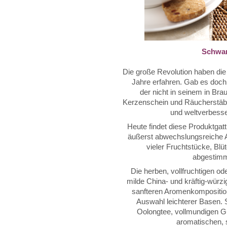
Schwar
Die große Revolution haben die
Jahre erfahren. Gab es do
der nicht in seinem in Br
Kerzenschein und Räucherstäbc
und weltverbesse
Heute findet diese Produktgat
äußerst abwechslungsreiche Ar
vieler Fruchtstücke, Blü
abgestimm
Die herben, vollfruchtigen o
milde China- und kräftig-würz
sanfteren Aromenkomposition
Auswahl leichterer Basen. 
Oolongtee, vollmundigen G
aromatischen, 