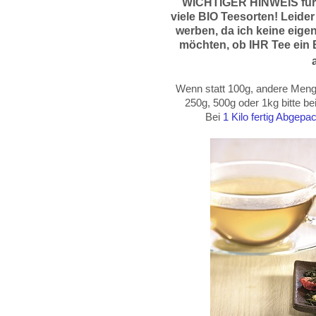
WICHTIGER HINWEIS für
viele BIO Teesorten! Leider
werben, da
ich keine eige
möchten, ob IHR Tee ein B
Wenn statt 100g, andere Menge
250g, 500g oder
1kg
bitte b
Bei
1 Kilo fertig Abgep