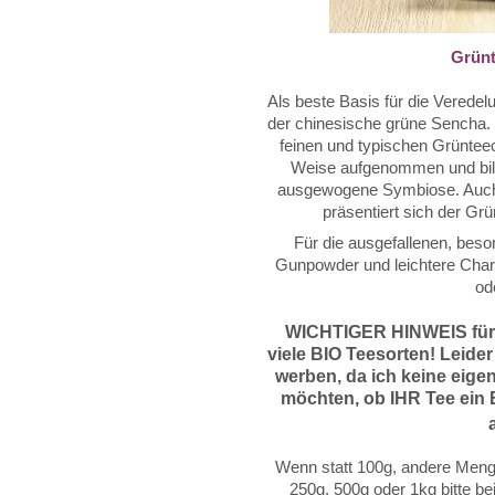
Grünt
Als beste Basis für die Veredel
der chinesische grüne Sencha. 
feinen und typischen Grüntee
Weise aufgenommen und bil
ausgewogene Symbiose. Auch
präsentiert sich der G
Für die ausgefallenen, bes
Gunpowder und leichtere Char
od
WICHTIGER HINWEIS für
viele BIO Teesorten! Leider
werben, da
ich keine eige
möchten, ob IHR Tee ein B
Wenn statt 100g, andere Menge
250g, 500g oder
1kg
bitte b