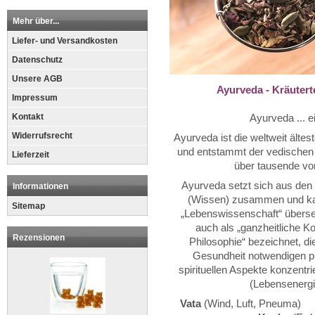
Mehr über...
Liefer- und Versandkosten
Datenschutz
Unsere AGB
Ayurveda - Kräuter
Impressum
Kontakt
Ayurveda ... 
Widerrufsrecht
Ayurveda ist die weltweit ält
und entstammt der vedischen 
Lieferzeit
über tausende von
Ayurveda setzt sich aus den
Informationen
(Wissen) zusammen und kan
Sitemap
„Lebenswissenschaft“ überse
auch als „ganzheitliche K
Rezensionen
Philosophie“ bezeichnet, di
Gesundheit notwendigen p
spirituellen Aspekte konzentr
(Lebensenergi
Vata
(Wind, Luft, Pneu