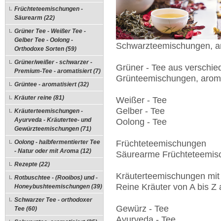
Früchteteemischungen -
Säurearm (22)
Grüner Tee - Weißer Tee -
Gelber Tee - Oolong -
Schwarzteemischungen, ar
Orthodoxe Sorten (59)
Grüner/weißer - schwarzer -
Grüner - Tee aus verschi
Premium-Tee - aromatisiert (7)
Grünteemischungen, aroma
Grüntee - aromatisiert (32)
Kräuter reine (81)
Weißer - Tee
Gelber - Tee
Kräuterteemischungen -
Ayurveda - Kräutertee- und
Oolong - Tee
Gewürzteemischungen (71)
Oolong - halbfermentierter Tee
Früchteteemischungen
- Natur oder mit Aroma (12)
Säurearme Früchteteemis
Rezepte (22)
Kräuterteemischungen mit
Rotbuschtee - (Rooibos) und -
Reine Kräuter von A bis Z
Honeybushteemischungen (39)
Schwarzer Tee - orthodoxer
Gewürz - Tee
Tee (60)
Ayurveda - Tee