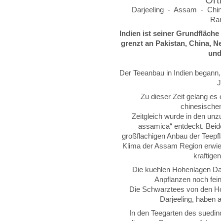
Ort
Darjeeling - Assam - Chi
Rar
Indien ist seiner Grundfläche
grenzt an Pakistan, China, 
und
Der Teeanbau in Indien begann,
J
Zu dieser Zeit gelang es
chinesische
Zeitgleich wurde in den un
assamica“ entdeckt. Beid
großflachigen Anbau der Teepf
Klima der Assam Region erwies 
kraftige
Die kuehlen Hohenlagen Dar
Anpflanzen noch fein
Die Schwarztees von den H
Darjeeling, haben 
In den Teegarten des suedind