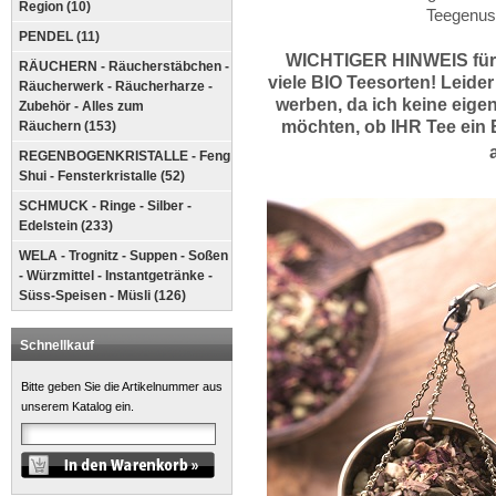
Region (10)
Teegenus
PENDEL (11)
WICHTIGER HINWEIS für
RÄUCHERN - Räucherstäbchen -
viele BIO Teesorten! Leider
Räucherwerk - Räucherharze -
werben, da
ich keine eige
Zubehör - Alles zum
möchten, ob IHR Tee ein B
Räuchern (153)
REGENBOGENKRISTALLE - Feng
Shui - Fensterkristalle (52)
SCHMUCK - Ringe - Silber -
Edelstein (233)
WELA - Trognitz - Suppen - Soßen
- Würzmittel - Instantgetränke -
Süss-Speisen - Müsli (126)
Schnellkauf
Bitte geben Sie die Artikelnummer aus
unserem Katalog ein.