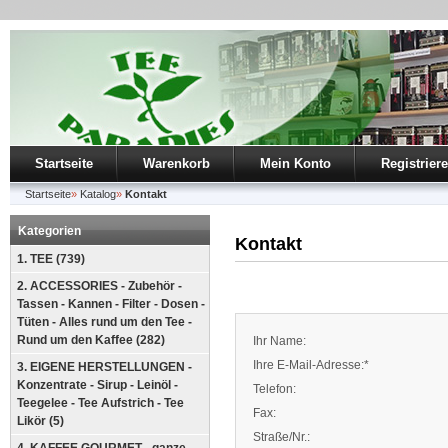
Startseite
Warenkorb
Mein Konto
Registrier
Startseite
»
Katalog
»
Kontakt
Kategorien
Kontakt
1. TEE (739)
2. ACCESSORIES - Zubehör -
Tassen - Kannen - Filter - Dosen -
Tüten - Alles rund um den Tee -
Rund um den Kaffee (282)
Ihr Name:
Ihre E-Mail-Adresse:*
3. EIGENE HERSTELLUNGEN -
Konzentrate - Sirup - Leinöl -
Telefon:
Teegelee - Tee Aufstrich - Tee
Fax:
Likör (5)
Straße/Nr.: