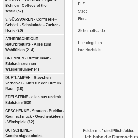
4. KAFFEE GOURMET - ganze
PLZ:
Bohnen - Coffees of the
World (57)
Stadt:
Firma:
5. SÜSSWAREN - Confiserie -
Gebäck - Schokolade - Zucker -
Honig (26)
Sicherheitscode
ÄTHERISCHE ÖLE -
Hier eingeben
Naturprodukte - Alles zum
Wohlfühlen (214)
Ihre Nachricht:
BRUNNEN - Duftbrunnen -
Edelsteinbrunnen -
Wasserbrunnen (4)
DUFTLAMPEN - Stövchen -
Vernebler - Alles für den Duft im
Raum (10)
EDELSTEINE - alles aus und mit
Edelstein (638)
GESCHENKE - Statuen - Buddha -
Raumschmuck - Geschenkideen
- Windspiele (62)
GUTSCHEINE -
Felder mit * sind Pflichtfelder.
Geschenkgutscheine -
Ich habe die Datenschut