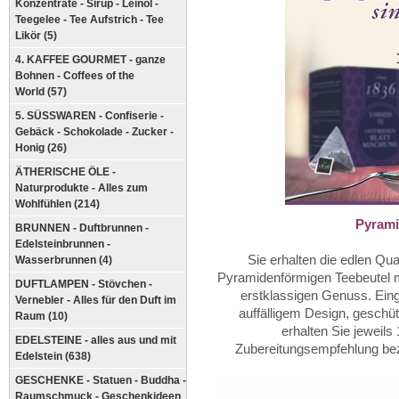
Konzentrate - Sirup - Leinöl -
Teegelee - Tee Aufstrich - Tee
Likör (5)
4. KAFFEE GOURMET - ganze
Bohnen - Coffees of the
World (57)
5. SÜSSWAREN - Confiserie -
Gebäck - Schokolade - Zucker -
Honig (26)
ÄTHERISCHE ÖLE -
Naturprodukte - Alles zum
Wohlfühlen (214)
Pyrami
BRUNNEN - Duftbrunnen -
Edelsteinbrunnen -
Sie erhalten die edlen Qua
Wasserbrunnen (4)
Pyramidenförmigen Teebeutel mi
DUFTLAMPEN - Stövchen -
erstklassigen Genuss. Ein
Vernebler - Alles für den Duft im
auffälligem Design, geschüt
Raum (10)
erhalten Sie jeweil
EDELSTEINE - alles aus und mit
Zubereitungsempfehlung bezi
Edelstein (638)
GESCHENKE - Statuen - Buddha -
Raumschmuck - Geschenkideen