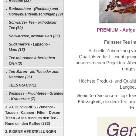
Rezepte (22)
Rotbuschtee - (Rooibos) und -
Honeybushteemischungen (39)
Schwarzer Tee - orthodoxer
Tee (60)
PREMIUM - Aufguss
Schwarztee, aromatisiert (35)
Feinster Tee i
Südamerika - Lapacho -
Mate (15)
Schnelle Zubereitung vo
Qualitätsverlust... nicht ger
Tee mit reinen ätherischen
unseres neuen Projektes. Aber
Ölen (3)
umgese
Tee-Bären - als Tee oder zum
Naschen (26)
Höchste Produkt- und Qualitä
TEESTRAUß (1)
Langbeu
Wellness - Früchtetee - Grüntee
Genießen Sie unsere Top-Tees
- Kräutertee (7)
Flüssigkeit
, die dem Tee bei
2. ACCESSORIES - Zubehör -
En
Tassen - Kannen - Filter - Dosen -
Tüten - Alles rund um den Tee -
Rund um den Kaffee (282)
3. EIGENE HERSTELLUNGEN -