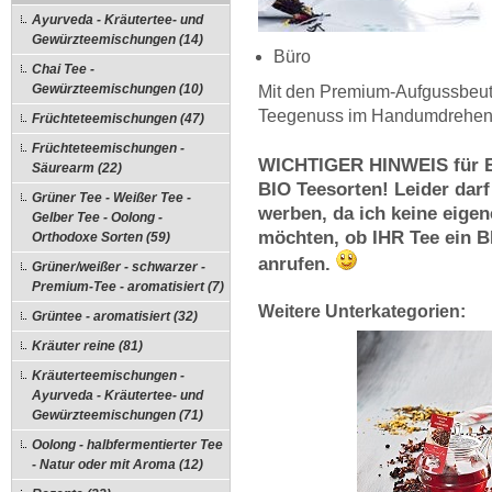
Ayurveda - Kräutertee- und
Gewürzteemischungen (14)
Büro
Chai Tee -
Gewürzteemischungen (10)
Mit den Premium-Aufgussbeute
Teegenuss im Handumdrehen
Früchteteemischungen (47)
Früchteteemischungen -
WICHTIGER HINWEIS für 
Säurearm (22)
BIO Teesorten! Leider darf
Grüner Tee - Weißer Tee -
werben, da
ich keine eigen
Gelber Tee - Oolong -
möchten, ob IHR Tee ein BI
Orthodoxe Sorten (59)
anrufen.
Grüner/weißer - schwarzer -
Premium-Tee - aromatisiert (7)
Weitere Unterkategorien:
Grüntee - aromatisiert (32)
Kräuter reine (81)
Kräuterteemischungen -
Ayurveda - Kräutertee- und
Gewürzteemischungen (71)
Oolong - halbfermentierter Tee
- Natur oder mit Aroma (12)