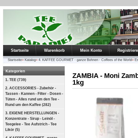
Startseite
Warenkorb
Mein Konto
Registrier
Startseite
»
Katalog
»
4. KAFFEE GOURMET - ganze Bohnen - Coffees of the World
»
Es
Kategorien
ZAMBIA - Moni Zambe
1. TEE (739)
1kg
2. ACCESSORIES - Zubehör -
Tassen - Kannen - Filter - Dosen -
Tüten - Alles rund um den Tee -
Rund um den Kaffee (282)
3. EIGENE HERSTELLUNGEN -
Konzentrate - Sirup - Leinöl -
Teegelee - Tee Aufstrich - Tee
Likör (5)