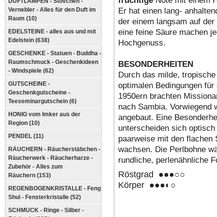
DUFTLAMPEN - Stövchen -
Er hat einen lang- anhalte
Vernebler - Alles für den Duft im
Raum (10)
der einem langsam auf der
eine feine Säure machen j
EDELSTEINE - alles aus und mit
Edelstein (638)
Hochgenuss.
GESCHENKE - Statuen - Buddha -
Raumschmuck - Geschenkideen
BESONDERHEITEN
- Windspiele (62)
Durch das milde, tropische
optimalen Bedingungen für
GUTSCHEINE -
Geschenkgutscheine -
1950ern brachten Missiona
Teeseminargutschein (6)
nach Sambia. Vorwiegend w
HONIG vom Imker aus der
angebaut. Eine Besonderhei
Region (10)
unterscheiden sich optisch
PENDEL (11)
paarweise mit den flachen 
wachsen. Die Perlbohne wäc
RÄUCHERN - Räucherstäbchen -
Räucherwerk - Räucherharze -
rundliche, perlenähnliche 
Zubehör - Alles zum
Röstgrad ●●
●
○○
Räuchern (153)
Körper ●●●
◐
○
REGENBOGENKRISTALLE - Feng
Shui - Fensterkristalle (52)
SCHMUCK - Ringe - Silber -