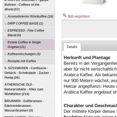
4. KAFFEE GOURMET - ganze
Bohnen - Coffees of the
World (57)
Bild vergrößern
Aromatisierter Röstkaffee (16)
DRIP COFFEE BAGS (1)
ESPRESSO - Fine Coffee
Blend (6)
Estate Coffee & Single
Details
Original (31)
Kaffeemischungen (3)
Herkunft und Plantage
Rezepte mit Kaffee
Bereits in der Vergangenhe
aber für nicht wirtschaftli
5. SÜSSWAREN - Confiserie -
Gebäck - Schokolade - Zucker -
Arabica Kaffee. Als bekann
Honig (26)
nur 900 Metern wächst, wur
ÄTHERISCHE ÖLE -
Hektar angepflanzt. Heute
Naturprodukte - Alles zum
Arabica Kaffee angebaut un
Wohlfühlen (214)
BRUNNEN - Duftbrunnen -
Charakter und Geschmac
Edelsteinbrunnen -
Der mittlere Körper dieses
Wasserbrunnen (4)
fruchtige
Note mit einem 