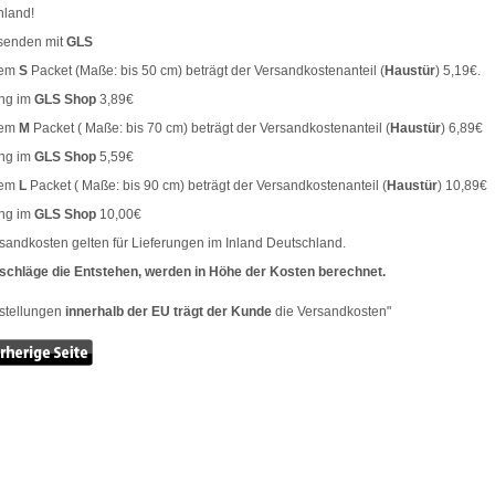
hland!
rsenden mit
GLS
nem
S
Packet (Maße: bis 50 cm) beträgt der Versandkostenanteil (
Haustür
) 5,19€.
ng im
GLS Shop
3,89€
nem
M
Packet ( Maße: bis 70 cm) beträgt der Versandkostenanteil (
Haustür
) 6,89€
ng im
GLS Shop
5,59€
nem
L
Packet ( Maße: bis 90 cm) beträgt der Versandkostenanteil (
Haustür
) 10,89€
ng im
GLS Shop
10,00€
sandkosten gelten für Lieferungen im Inland Deutschland.
uschläge die Entstehen, werden in Höhe der Kosten berechnet.
estellungen
innerhalb der EU trägt der Kunde
die Versandkosten"