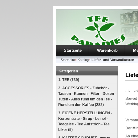
Startseite
Warenkorb
Me
Startseite
»
Katalog
»
Liefer- und Versandkosten
Kategorien
Lief
1. TEE (739)
2. ACCESSORIES - Zubehör -
§ 5
Lie
Tassen - Kannen - Filter - Dosen -
Soweit 
Tüten - Alles rund um den Tee -
Werktag
Rund um den Kaffee (282)
3. EIGENE HERSTELLUNGEN -
Konzentrate - Sirup - Leinöl -
Versan
Teegelee - Tee Aufstrich - Tee
Der
Min
Likör (5)
Ab eine