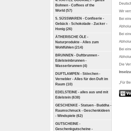
4. KAFFEE GOURMET - ganze
Deutsc
Bohnen - Coffees of the
World (57)
Wir ve
5. SÜSSWAREN - Confiserie -
Bei ei
Gebäck - Schokolade - Zucker -
Abholu
Honig (26)
Bei ei
ÄTHERISCHE ÖLE -
Abholu
Naturprodukte - Alles zum
Wohlfühlen (214)
Bei ei
BRUNNEN - Duftbrunnen -
Abholu
Edelsteinbrunnen -
Die Ver
Wasserbrunnen (4)
Inselz
DUFTLAMPEN - Stövchen -
Vernebler - Alles für den Duft im
„Für B
Raum (10)
EDELSTEINE - alles aus und mit
Edelstein (638)
GESCHENKE - Statuen - Buddha -
Raumschmuck - Geschenkideen
- Windspiele (62)
GUTSCHEINE -
Geschenkgutscheine -