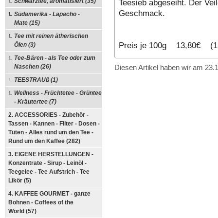
Teesieb abgeseiht. Der Ve
Schwarztee, aromatisiert (35)
Geschmack.
Südamerika - Lapacho -
Mate (15)
Tee mit reinen ätherischen
Preis je 100g 13,80€ (1
Ölen (3)
Tee-Bären - als Tee oder zum
Naschen (26)
Diesen Artikel haben wir am 23
TEESTRAUß (1)
Wellness - Früchtetee - Grüntee
- Kräutertee (7)
2. ACCESSORIES - Zubehör -
Tassen - Kannen - Filter - Dosen -
Tüten - Alles rund um den Tee -
Rund um den Kaffee (282)
3. EIGENE HERSTELLUNGEN -
Konzentrate - Sirup - Leinöl -
Teegelee - Tee Aufstrich - Tee
Likör (5)
4. KAFFEE GOURMET - ganze
Bohnen - Coffees of the
World (57)