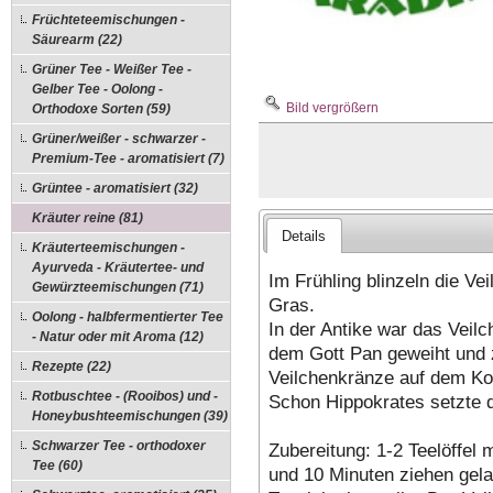
Früchteteemischungen -
Säurearm (22)
Grüner Tee - Weißer Tee -
Gelber Tee - Oolong -
Bild vergrößern
Orthodoxe Sorten (59)
Grüner/weißer - schwarzer -
Premium-Tee - aromatisiert (7)
Grüntee - aromatisiert (32)
Kräuter reine (81)
Details
Kräuterteemischungen -
Ayurveda - Kräutertee- und
Im Frühling blinzeln die Ve
Gewürzteemischungen (71)
Gras.
Oolong - halbfermentierter Tee
In der Antike war das Veilc
- Natur oder mit Aroma (12)
dem Gott Pan geweiht und 
Rezepte (22)
Veilchenkränze auf dem Ko
Rotbuschtee - (Rooibos) und -
Schon Hippokrates setzte d
Honeybushteemischungen (39)
Schwarzer Tee - orthodoxer
Zubereitung: 1-2 Teelöffel
Tee (60)
und 10 Minuten ziehen gela