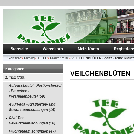
Startseite
Warenkorb
Mein Konto
Registrier
Startseite
»
Katalog
»
1. TEE
»
Kräuter reine
»
VEILCHENBLÜTEN - ganz - reine Kräute
Kategorien
VEILCHENBLÜTEN - g
1. TEE (739)
Aufgussbeutel - Portionsbeutel
- Beuteltee -
Pyramidenbeutel (59)
Ayurveda - Kräutertee- und
Gewürzteemischungen (14)
Chai Tee -
Gewürzteemischungen (10)
Früchteteemischungen (47)