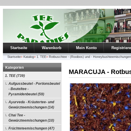
Startseite
Warenkorb
Mein Konto
Registrier
Startseite
»
Katalog
»
1. TEE
»
Rotbuschtee - (Rooibos) und - Honeybushteemischungen
Kategorien
MARACUJA - Rotbusc
1. TEE (739)
Aufgussbeutel - Portionsbeutel
- Beuteltee -
Pyramidenbeutel (59)
Ayurveda - Kräutertee- und
Gewürzteemischungen (14)
Chai Tee -
Gewürzteemischungen (10)
Früchteteemischungen (47)