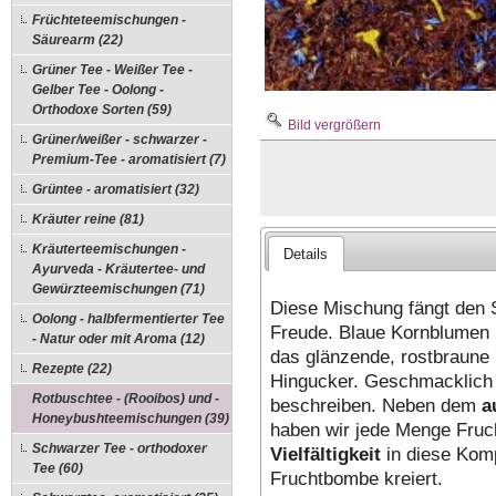
Früchteteemischungen -
Säurearm (22)
Grüner Tee - Weißer Tee -
Gelber Tee - Oolong -
Orthodoxe Sorten (59)
Bild vergrößern
Grüner/weißer - schwarzer -
Premium-Tee - aromatisiert (7)
Grüntee - aromatisiert (32)
Kräuter reine (81)
Kräuterteemischungen -
Details
Ayurveda - Kräutertee- und
Gewürzteemischungen (71)
Diese Mischung fängt den 
Oolong - halbfermentierter Tee
Freude. Blaue Kornblumen
- Natur oder mit Aroma (12)
das glänzende, rostbraune
Rezepte (22)
Hingucker. Geschmacklich 
Rotbuschtee - (Rooibos) und -
beschreiben. Neben dem
a
Honeybushteemischungen (39)
haben wir jede Menge Fruc
Schwarzer Tee - orthodoxer
Vielfältigkeit
in diese Komp
Tee (60)
Fruchtbombe kreiert.