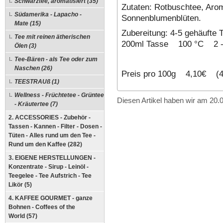
Schwarztee, aromatisiert (35)
Zutaten: Rotbuschtee, Aro
Südamerika - Lapacho -
Sonnenblumenblüten.
Mate (15)
Zubereitung: 4-5 gehäufte 
Tee mit reinen ätherischen
200ml Tasse 100 °C 2 - 
Ölen (3)
Tee-Bären - als Tee oder zum
Naschen (26)
Preis pro 100g 4,10€ (4
TEESTRAUß (1)
Wellness - Früchtetee - Grüntee
Diesen Artikel haben wir am 20
- Kräutertee (7)
2. ACCESSORIES - Zubehör -
Tassen - Kannen - Filter - Dosen -
Tüten - Alles rund um den Tee -
Rund um den Kaffee (282)
3. EIGENE HERSTELLUNGEN -
Konzentrate - Sirup - Leinöl -
Teegelee - Tee Aufstrich - Tee
Likör (5)
4. KAFFEE GOURMET - ganze
Bohnen - Coffees of the
World (57)