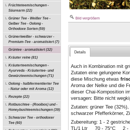
Früchteteemischungen -
Säurearm (22)
Bild vergrößern
Grüner Tee - Weißer Tee -
Gelber Tee - Oolong -
Orthodoxe Sorten (59)
Grüner/weißer - schwarzer -
Premium-Tee - aromatisiert (7)
Grüntee - aromatisiert (32)
Details
Kräuter reine (81)
Auch in Kombination mit gr
Kräuterteemischungen -
Ayurveda - Kräutertee- und
Zutaten eine gelungene Kom
Gewürzteemischungen (71)
diese Mischung etwas
fris
Oolong - halbfermentierter Tee
Aroma der Nelke und die F
- Natur oder mit Aroma (12)
dieser Chai-Komposition im
Rezepte (22)
versagen: Bitte nicht wegki
Rotbuschtee - (Rooibos) und -
Zutaten: grüner Tee (32%)
Honeybushteemischungen (39)
schwarzer Pfefferkörner, 
Schwarzer Tee - orthodoxer
Zubereitung: 1 - 2 gestri
Tee (60)
TL/1 Ltr 70 - 75°C 2 - 