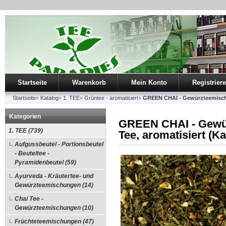
Startseite
Warenkorb
Mein Konto
Registrier
Startseite
»
Katalog
»
1. TEE
»
Grüntee - aromatisiert
»
GREEN CHAI - Gewürzteemischu
Kategorien
GREEN CHAI - Gewü
1. TEE (739)
Tee, aromatisiert (
Aufgussbeutel - Portionsbeutel
- Beuteltee -
Pyramidenbeutel (59)
Ayurveda - Kräutertee- und
Gewürzteemischungen (14)
Chai Tee -
Gewürzteemischungen (10)
Früchteteemischungen (47)