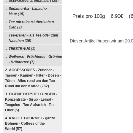
Schwarztee, aromatisiert (35)
Südamerika - Lapacho -
Mate (15)
Preis pro 100g 6,90€ (6
Tee mit reinen ätherischen
Ölen (3)
Tee-Bären - als Tee oder zum
Naschen (26)
Diesen Artikel haben wir am 20
TEESTRAUß (1)
Wellness - Früchtetee - Grüntee
- Kräutertee (7)
2. ACCESSORIES - Zubehör -
Tassen - Kannen - Filter - Dosen -
Tüten - Alles rund um den Tee -
Rund um den Kaffee (282)
3. EIGENE HERSTELLUNGEN -
Konzentrate - Sirup - Leinöl -
Teegelee - Tee Aufstrich - Tee
Likör (5)
4. KAFFEE GOURMET - ganze
Bohnen - Coffees of the
World (57)