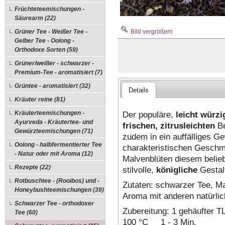
Früchteteemischungen -
Säurearm (22)
Bild vergrößern
Grüner Tee - Weißer Tee -
Gelber Tee - Oolong -
Orthodoxe Sorten (59)
Grüner/weißer - schwarzer -
Premium-Tee - aromatisiert (7)
Grüntee - aromatisiert (32)
Details
Kräuter reine (81)
Der populäre,
leicht würzi
Kräuterteemischungen -
Ayurveda - Kräutertee- und
frischen, zitrusleichten
Be
Gewürzteemischungen (71)
zudem in ein auffälliges 
Oolong - halbfermentierter Tee
charakteristischen Geschm
- Natur oder mit Aroma (12)
Malvenblüten diesem belieb
Rezepte (22)
stilvolle,
königliche
Gestal
Rotbuschtee - (Rooibos) und -
Zutaten: schwarzer Tee, Ma
Honeybushteemischungen (39)
Aroma mit anderen natürli
Schwarzer Tee - orthodoxer
Zubereitung: 1 gehäufter
Tee (60)
100 °C 1 - 3 Min.