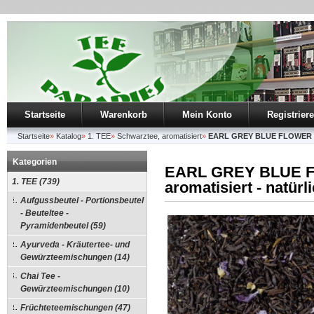
Startseite
Warenkorb
Mein Konto
Registrier
Startseite
»
Katalog
»
1. TEE
»
Schwarztee, aromatisiert
»
EARL GREY BLUE FLOWER - Sc
Kategorien
EARL GREY BLUE F
1. TEE (739)
aromatisiert - natür
Aufgussbeutel - Portionsbeutel
- Beuteltee -
Pyramidenbeutel (59)
Ayurveda - Kräutertee- und
Gewürzteemischungen (14)
Chai Tee -
Gewürzteemischungen (10)
Früchteteemischungen (47)