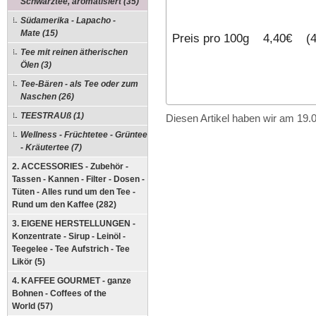
Schwarztee, aromatisiert (35)
Südamerika - Lapacho -
Mate (15)
Preis pro 100g 4,40€ (4
Tee mit reinen ätherischen
Ölen (3)
Tee-Bären - als Tee oder zum
Naschen (26)
TEESTRAUß (1)
Diesen Artikel haben wir am 19
Wellness - Früchtetee - Grüntee
- Kräutertee (7)
2. ACCESSORIES - Zubehör -
Tassen - Kannen - Filter - Dosen -
Tüten - Alles rund um den Tee -
Rund um den Kaffee (282)
3. EIGENE HERSTELLUNGEN -
Konzentrate - Sirup - Leinöl -
Teegelee - Tee Aufstrich - Tee
Likör (5)
4. KAFFEE GOURMET - ganze
Bohnen - Coffees of the
World (57)