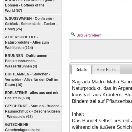
4. KAFFEE GOURMET - ganze
Bohnen - Coffees of the
World (57)
5. SÜSSWAREN - Confiserie -
Gebäck - Schokolade - Zucker -
Honig (26)
Bild vergrößern
ÄTHERISCHE ÖLE -
Naturprodukte - Alles zum
Wohlfühlen (214)
BRUNNEN - Duftbrunnen -
Edelsteinbrunnen -
Wasserbrunnen (4)
Details
Mehr Bilder
DUFTLAMPEN - Stövchen -
Vernebler - Alles für den Duft im
Sagrada Madre Maha Sahumi
Raum (10)
Naturprodukt, das in Argent
EDELSTEINE - alles aus und mit
kunstvoll aus Kräutern, Bl
Edelstein (638)
Bindemittel auf Pflanzenb
GESCHENKE - Statuen - Buddha -
Raumschmuck - Geschenkideen
Inhalt
- Windspiele (62)
Das Bündel selbst besteht 
GUTSCHEINE -
während die äußere Schicht
Geschenkgutscheine -