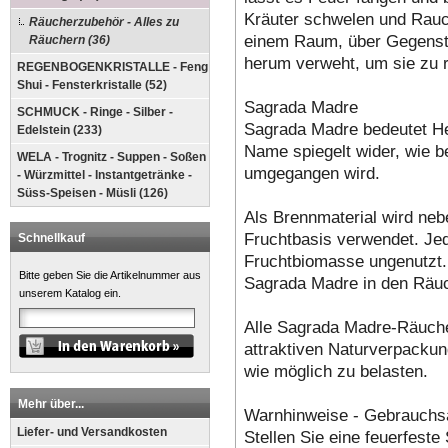
Kräuter schwelen und Rauc
Räucherzubehör - Alles zu
einem Raum, über Gegenst
Räuchern (36)
herum verweht, um sie zu r
REGENBOGENKRISTALLE - Feng
Shui - Fensterkristalle (52)
Sagrada Madre
SCHMUCK - Ringe - Silber -
Sagrada Madre bedeutet He
Edelstein (233)
Name spiegelt wider, wie b
WELA - Trognitz - Suppen - Soßen
umgegangen wird.
- Würzmittel - Instantgetränke -
Süss-Speisen - Müsli (126)
Als Brennmaterial wird ne
Fruchtbasis verwendet. Jed
Schnellkauf
Fruchtbiomasse ungenutzt.
Bitte geben Sie die Artikelnummer aus
Sagrada Madre in den Räu
unserem Katalog ein.
Alle Sagrada Madre-Räucher
attraktiven Naturverpacku
wie möglich zu belasten.
Mehr über...
Warnhinweise - Gebrauch
Liefer- und Versandkosten
Stellen Sie eine feuerfest