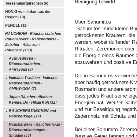
Reinigung bewirkt.
Teeseminargutschein (6)
HONIG vom Imker aus der
Region (10)
Über Sahumitos
PENDEL (11)
"Sahumitos" sind kleine Bü
RÄUCHERN - Räucherstäbchen -
getrockneten Kräutern, di
Räucherwerk - Räucherharze -
werden, wobei duftender Ra
Zubehör - Alles zum
Ritualen, Zeremonien oder
Räuchern (153)
die Energie eines Raumes z
Ayurvedische -
abzuwehren und positive E
Räucherstäbchen -
Amrayoga (8)
Die in Sahumitos verwendet
Indische Tradition - Indische
aber häufig getrocknete Kr
Räucherstäbchen -
Rosmarin und andere arom
AMRAYOGA (7)
dass jedes Kraut seine eig
Japan Räucherstäbchen -
Energien hat. Weißer Salbe
Kenmei Do - Hikali Koh (32)
und zur Beseitigung negat
RÄUCHERSTÄBCHEN und
Zedernholz mit Schutz und 
Räucherkegel (15)
Räucherwerk - Räucherharze -
Bei einer Sahumito-Zeremo
Räuchermischungen -
lässt es Feuer fangen und 
Smudge (55)