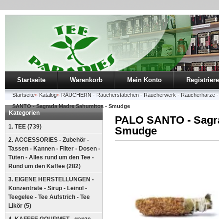
Startseite
Warenkorb
Mein Konto
Registrier
Startseite
»
Katalog
»
RÄUCHERN - Räucherstäbchen - Räucherwerk - Räucherharze - 
SANTO - Sagrada Madre Sahumitos - Smudge
Kategorien
PALO SANTO - Sagra
1. TEE (739)
Smudge
2. ACCESSORIES - Zubehör -
Tassen - Kannen - Filter - Dosen -
Tüten - Alles rund um den Tee -
Rund um den Kaffee (282)
3. EIGENE HERSTELLUNGEN -
Konzentrate - Sirup - Leinöl -
Teegelee - Tee Aufstrich - Tee
Likör (5)