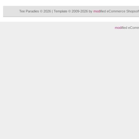
Tee Paradies © 2026 | Template © 2009-2026 by
mod
ified eCommerce Shopsof
mod
ified eCom