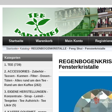
Startseite
Warenkorb
Mein Konto
Registrier
Startseite
»
Katalog
»
REGENBOGENKRISTALLE - Feng Shui - Fensterkristalle
Kategorien
REGENBOGENKRISTA
1. TEE (739)
Fensterkristalle
2. ACCESSORIES - Zubehör -
Tassen - Kannen - Filter - Dosen -
Tüten - Alles rund um den Tee -
Rund um den Kaffee (282)
3. EIGENE HERSTELLUNGEN -
Konzentrate - Sirup - Leinöl -
Teegelee - Tee Aufstrich - Tee
Likör (5)