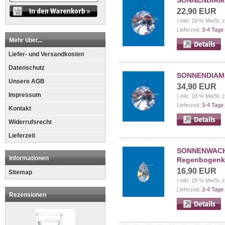
SONNENDIAMAN
22,90 EUR
( inkl. 19 % MwSt. 
Lieferzeit:
3-4 Tage
Mehr über...
Liefer- und Versandkosten
Datenschutz
SONNENDIAMAN
Unsere AGB
34,90 EUR
Impressum
( inkl. 19 % MwSt. 
Lieferzeit:
3-4 Tage
Kontakt
Widerrufsrecht
Lieferzeit
SONNENWACHTE
Informationen
Regenbogenkr
16,90 EUR
Sitemap
( inkl. 19 % MwSt. 
Lieferzeit:
3-4 Tage
Rezensionen