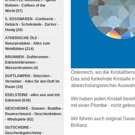
4. KAFFEE GOURMET - ganze
Bohnen - Coffees of the
World (57)
5. SÜSSWAREN - Confiserie -
Gebäck - Schokolade - Zucker -
Honig (26)
ÄTHERISCHE ÖLE -
Naturprodukte - Alles zum
Wohlfühlen (214)
BRUNNEN - Duftbrunnen -
Edelsteinbrunnen -
Wasserbrunnen (4)
Österreich, wo die Kristallhers
DUFTLAMPEN - Stövchen -
Das sind funkelnde Kristalle 
Vernebler - Alles für den Duft im
abwechslungsreicher Auswah
Raum (10)
EDELSTEINE - alles aus und mit
Wir haben jeden Kristall bere
Edelstein (638)
mit einer Plombe - nicht gekno
GESCHENKE - Statuen - Buddha -
Raumschmuck - Geschenkideen
Wir führen auch original Swa
- Windspiele (62)
Brillanz.
GUTSCHEINE -
Geschenkgutscheine -