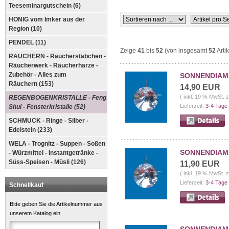
Teeseminargutschein (6)
HONIG vom Imker aus der
Region (10)
PENDEL (11)
Zeige
41
bis
52
(von insgesamt
52
Arti
RÄUCHERN - Räucherstäbchen -
Räucherwerk - Räucherharze -
Zubehör - Alles zum
SONNENDIAMAN
Räuchern (153)
14,90 EUR
( inkl. 19 % MwSt. 
REGENBOGENKRISTALLE - Feng
Lieferzeit:
3-4 Tage
Shui - Fensterkristalle (52)
SCHMUCK - Ringe - Silber -
Edelstein (233)
WELA - Trognitz - Suppen - Soßen
SONNENDIAMAN
- Würzmittel - Instantgetränke -
Süss-Speisen - Müsli (126)
11,90 EUR
( inkl. 19 % MwSt. 
Lieferzeit:
3-4 Tage
Schnellkauf
Bitte geben Sie die Artikelnummer aus
unserem Katalog ein.