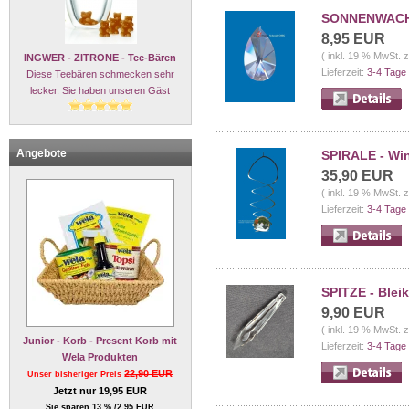
SONNENWACHTE
8,95 EUR
( inkl. 19 % MwSt. 
INGWER - ZITRONE - Tee-Bären
Lieferzeit:
3-4 Tage
Diese Teebären schmecken sehr
lecker. Sie haben unseren Gäst
Angebote
SPIRALE - Win
35,90 EUR
( inkl. 19 % MwSt. 
Lieferzeit:
3-4 Tage
SPITZE - Bleik
9,90 EUR
( inkl. 19 % MwSt. 
Junior - Korb - Present Korb mit
Lieferzeit:
3-4 Tage
Wela Produkten
22,90 EUR
Unser bisheriger Preis
Jetzt nur 19,95 EUR
Sie sparen 13 % /2,95 EUR