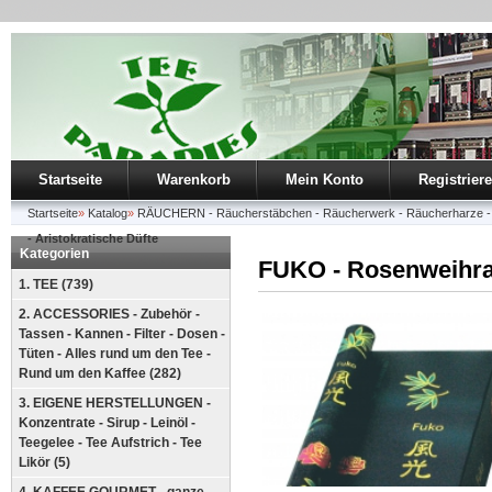
Startseite
Warenkorb
Mein Konto
Registrier
Startseite
»
Katalog
»
RÄUCHERN - Räucherstäbchen - Räucherwerk - Räucherharze - 
- Aristokratische Düfte
Kategorien
FUKO - Rosenweihrau
1. TEE (739)
2. ACCESSORIES - Zubehör -
Tassen - Kannen - Filter - Dosen -
Tüten - Alles rund um den Tee -
Rund um den Kaffee (282)
3. EIGENE HERSTELLUNGEN -
Konzentrate - Sirup - Leinöl -
Teegelee - Tee Aufstrich - Tee
Likör (5)