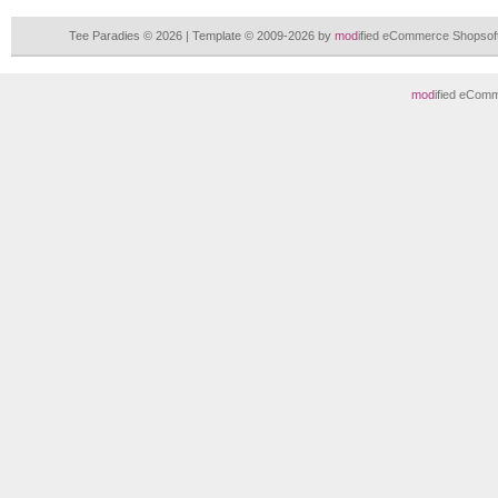
Tee Paradies © 2026 | Template © 2009-2026 by
mod
ified eCommerce Shopsof
mod
ified eCom