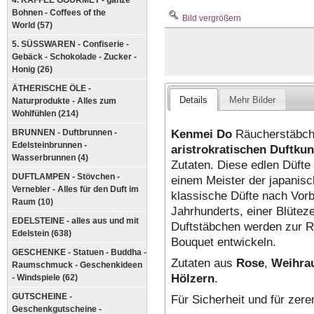
4. KAFFEE GOURMET - ganze
Bohnen - Coffees of the
Bild vergrößern
World (57)
5. SÜSSWAREN - Confiserie -
Gebäck - Schokolade - Zucker -
Honig (26)
ÄTHERISCHE ÖLE -
Details
Mehr Bilder
Naturprodukte - Alles zum
Wohlfühlen (214)
Kenmei Do
Räucherstäbche
BRUNNEN - Duftbrunnen -
Edelsteinbrunnen -
aristrokratischen Duftkun
Wasserbrunnen (4)
Zutaten. Diese edlen Düft
DUFTLAMPEN - Stövchen -
einem Meister der japanisc
Vernebler - Alles für den Duft im
klassische Düfte nach Vorb
Raum (10)
Jahrhunderts, einer Blütez
EDELSTEINE - alles aus und mit
Duftstäbchen werden zur Rei
Edelstein (638)
Bouquet entwickeln.
GESCHENKE - Statuen - Buddha -
Zutaten aus
Rose
,
Weihra
Raumschmuck - Geschenkideen
Hölzern
.
- Windspiele (62)
GUTSCHEINE -
Für Sicherheit und für zere
Geschenkgutscheine -