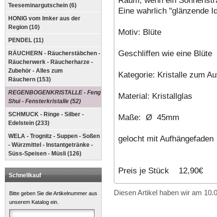
Teeseminargutschein (6)
Eine wahrlich "glänzende 
HONIG vom Imker aus der
Region (10)
Motiv: Blüte
PENDEL (11)
Geschliffen wie eine Blüte
RÄUCHERN - Räucherstäbchen -
Räucherwerk - Räucherharze -
Zubehör - Alles zum
Kategorie: Kristalle zum A
Räuchern (153)
REGENBOGENKRISTALLE - Feng
Material: Kristallglas
Shui - Fensterkristalle (52)
SCHMUCK - Ringe - Silber -
Maße: Ø 45mm
Edelstein (233)
WELA - Trognitz - Suppen - Soßen
gelocht mit Aufhängefaden
- Würzmittel - Instantgetränke -
Süss-Speisen - Müsli (126)
Preis je Stück 12,90€
Schnellkauf
Diesen Artikel haben wir am 10
Bitte geben Sie die Artikelnummer aus
unserem Katalog ein.