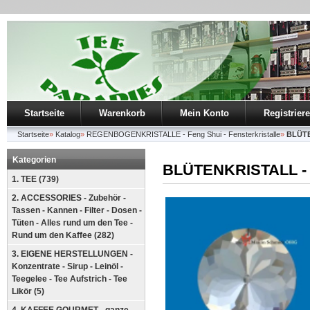
Startseite
Warenkorb
Mein Konto
Registrier
Startseite
»
Katalog
»
REGENBOGENKRISTALLE - Feng Shui - Fensterkristalle
»
BLÜTE
Kategorien
BLÜTENKRISTALL - R
1. TEE (739)
2. ACCESSORIES - Zubehör -
Tassen - Kannen - Filter - Dosen -
Tüten - Alles rund um den Tee -
Rund um den Kaffee (282)
3. EIGENE HERSTELLUNGEN -
Konzentrate - Sirup - Leinöl -
Teegelee - Tee Aufstrich - Tee
Likör (5)