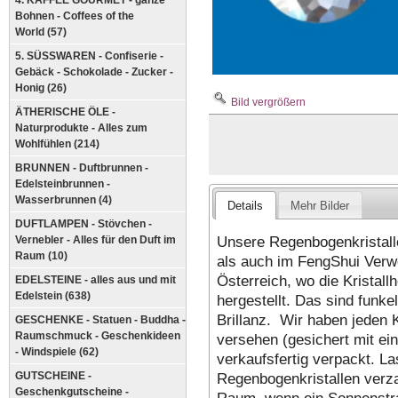
4. KAFFEE GOURMET - ganze
Bohnen - Coffees of the
World (57)
5. SÜSSWAREN - Confiserie -
Gebäck - Schokolade - Zucker -
Honig (26)
Bild vergrößern
ÄTHERISCHE ÖLE -
Naturprodukte - Alles zum
Wohlfühlen (214)
BRUNNEN - Duftbrunnen -
Edelsteinbrunnen -
Wasserbrunnen (4)
Details
Mehr Bilder
DUFTLAMPEN - Stövchen -
Unsere Regenbogenkristalle
Vernebler - Alles für den Duft im
Raum (10)
als auch im FengShui Verw
Österreich, wo die Kristallh
EDELSTEINE - alles aus und mit
Edelstein (638)
hergestellt. Das sind funke
Brillanz. Wir haben jeden K
GESCHENKE - Statuen - Buddha -
Raumschmuck - Geschenkideen
versehen (gesichert mit ein
- Windspiele (62)
verkaufsfertig verpackt. L
Regenbogenkristallen verza
GUTSCHEINE -
Geschenkgutscheine -
Raum, wenn ein Sonnenstrahl