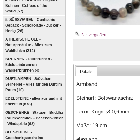
4. KAFFEE GOURMET - ganze
Bohnen - Coffees of the
World (57)
5. SÜSSWAREN - Confiserie -
Gebäck - Schokolade - Zucker -
Honig (26)
Bild vergrößern
ÄTHERISCHE ÖLE -
Naturprodukte - Alles zum
Wohlfühlen (214)
BRUNNEN - Duftbrunnen -
Edelsteinbrunnen -
Wasserbrunnen (4)
Details
DUFTLAMPEN - Stövchen -
Armband
Vernebler - Alles für den Duft im
Raum (10)
Steinart: Botswanaachat
EDELSTEINE - alles aus und mit
Edelstein (638)
Form: Kugel Ø 0,6 mm
GESCHENKE - Statuen - Buddha -
Raumschmuck - Geschenkideen
- Windspiele (62)
Maße: 19 cm
GUTSCHEINE -
Geschenkgutscheine -
elastisch