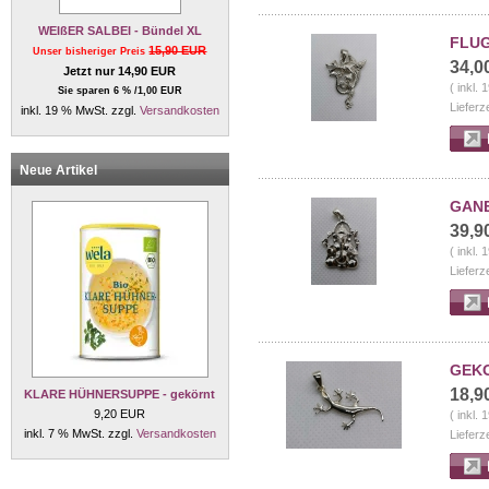
WEIßER SALBEI - Bündel XL
FLUG
15,90 EUR
Unser bisheriger Preis
34,0
Jetzt nur 14,90 EUR
( inkl.
Sie sparen 6 % /1,00 EUR
Lieferz
inkl. 19 % MwSt. zzgl.
Versandkosten
Neue Artikel
GANE
39,9
( inkl.
Lieferz
GEKO
18,9
KLARE HÜHNERSUPPE - gekörnt
9,20 EUR
( inkl.
inkl. 7 % MwSt. zzgl.
Versandkosten
Lieferz