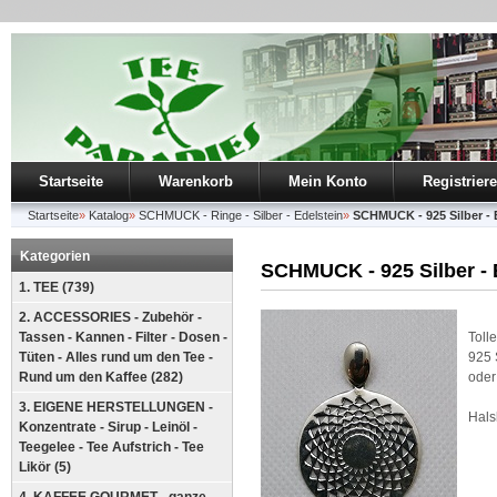
Startseite
Warenkorb
Mein Konto
Registrier
Startseite
»
Katalog
»
SCHMUCK - Ringe - Silber - Edelstein
»
SCHMUCK - 925 Silber - 
Kategorien
SCHMUCK - 925 Silber - 
1. TEE (739)
2. ACCESSORIES - Zubehör -
Tassen - Kannen - Filter - Dosen -
Toll
Tüten - Alles rund um den Tee -
925 
Rund um den Kaffee (282)
oder
3. EIGENE HERSTELLUNGEN -
Hals
Konzentrate - Sirup - Leinöl -
Teegelee - Tee Aufstrich - Tee
Likör (5)