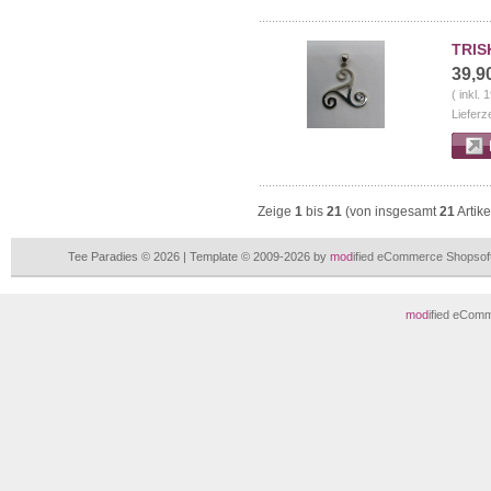
TRIS
39,9
( inkl.
Lieferz
Zeige
1
bis
21
(von insgesamt
21
Artike
Tee Paradies © 2026 | Template © 2009-2026 by
mod
ified eCommerce Shopsof
mod
ified eCom