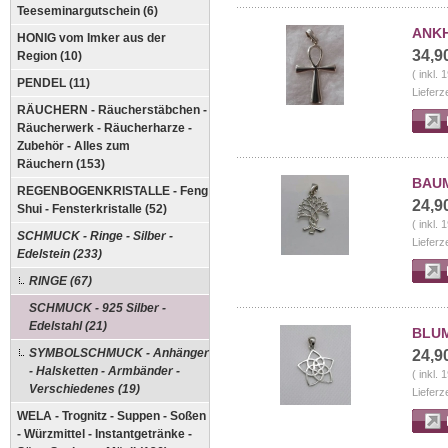
Teeseminargutschein (6)
ANKH
HONIG vom Imker aus der
34,9
Region (10)
( inkl.
PENDEL (11)
Lieferz
RÄUCHERN - Räucherstäbchen -
Räucherwerk - Räucherharze -
Zubehör - Alles zum
Räuchern (153)
BAUM
REGENBOGENKRISTALLE - Feng
24,9
Shui - Fensterkristalle (52)
( inkl.
SCHMUCK - Ringe - Silber -
Lieferz
Edelstein (233)
RINGE (67)
SCHMUCK - 925 Silber -
Edelstahl (21)
BLUM
SYMBOLSCHMUCK - Anhänger
24,9
- Halsketten - Armbänder -
( inkl.
Verschiedenes (19)
Lieferz
WELA - Trognitz - Suppen - Soßen
- Würzmittel - Instantgetränke -