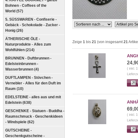
4. KAFFEE GOURMET - ganze
Bohnen - Coffees of the
World (57)
5. SÜSSWAREN - Confiserie -
Gebäck - Schokolade - Zucker -
Honig (26)
ÄTHERISCHE ÖLE -
Zeige
1
bis
21
(von insgesamt
21
Artike
Naturprodukte - Alles zum
Wohlfühlen (214)
ANGH
BRUNNEN - Duftbrunnen -
24,9
Edelsteinbrunnen -
( inkl.
Wasserbrunnen (4)
Lieferz
DUFTLAMPEN - Stövchen -
Vernebler - Alles für den Duft im
Raum (10)
EDELSTEINE - alles aus und mit
ANHÄ
Edelstein (638)
69,0
GESCHENKE - Statuen - Buddha -
( inkl.
Raumschmuck - Geschenkideen
Lieferz
- Windspiele (62)
GUTSCHEINE -
Geschenkgutscheine -