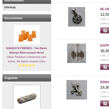
Informationen
Sitemap
BLUM
12,0
Rezensionen
( inkl.
Lieferz
DOPP
MANGO'N FRIENDS - Tee-Bären
36,9
(Mango-Blutorangen-Note)
( inkl.
Diese Teebären schmecken sehr
Lieferz
lecker. Sie haben unseren Gäst
Angebote
EINH
24,9
( inkl.
Lieferz