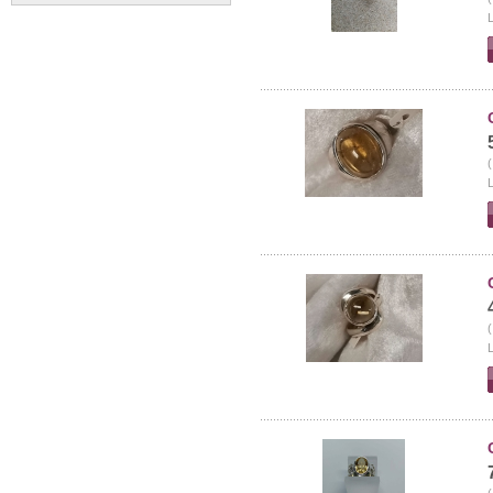
L
(
L
(
L