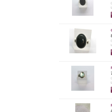
(
L
(
L
(
L