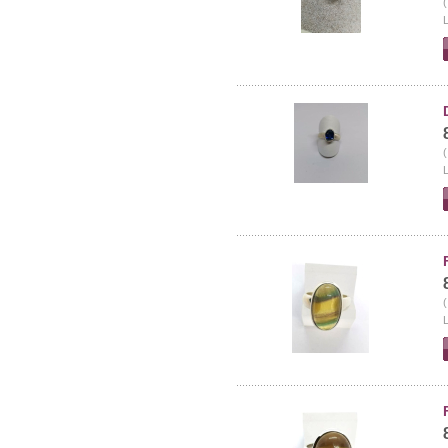
(
L
(
L
(
L