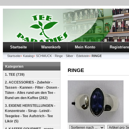
Startseite
Warenkorb
Mein Konto
Registrier
Startseite
»
Katalog
»
SCHMUCK - Ringe - Silber - Edelstein
»
RINGE
Kategorien
RINGE
1. TEE (739)
2. ACCESSORIES - Zubehör -
Tassen - Kannen - Filter - Dosen -
Tüten - Alles rund um den Tee -
Rund um den Kaffee (282)
3. EIGENE HERSTELLUNGEN -
Konzentrate - Sirup - Leinöl -
Teegelee - Tee Aufstrich - Tee
Likör (5)