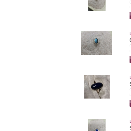
(
L
(
L
(
L