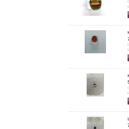
(
L
(
L
(
L