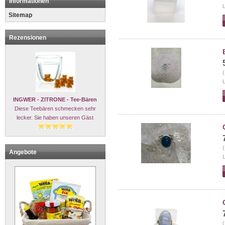
Informationen
L
Sitemap
Rezensionen
(
L
INGWER - ZITRONE - Tee-Bären
Diese Teebären schmecken sehr
lecker. Sie haben unseren Gäst
(
Angebote
L
(