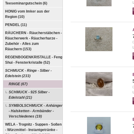
L
Teeseminargutschein (6)
HONIG vom Imker aus der
Region (10)
PENDEL (11)
RÄUCHERN - Räucherstäbchen -
Räucherwerk - Räucherharze -
(
Zubehör - Alles zum
L
Räuchern (153)
REGENBOGENKRISTALLE - Feng
Shui - Fensterkristalle (52)
SCHMUCK - Ringe - Silber -
Edelstein (233)
RINGE (67)
(
SCHMUCK - 925 Silber -
L
Edelstahl (21)
SYMBOLSCHMUCK - Anhänger
- Halsketten - Armbänder -
Verschiedenes (19)
WELA - Trognitz - Suppen - Soßen
- Würzmittel - Instantgetränke -
(