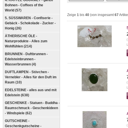
4. KAFFEE GOURMET - ganze
Bohnen - Coffees of the
World (57)
Zeige
1
bis
40
(von insgesamt
67
Artike
5. SÜSSWAREN - Confiserie -
Gebäck - Schokolade - Zucker -
Honig (26)
ÄTHERISCHE ÖLE -
(
Naturprodukte - Alles zum
L
Wohlfühlen (214)
BRUNNEN - Duftbrunnen -
Edelsteinbrunnen -
Wasserbrunnen (4)
DUFTLAMPEN - Stövchen -
Vernebler - Alles für den Duft im
Raum (10)
(
L
EDELSTEINE - alles aus und mit
Edelstein (638)
GESCHENKE - Statuen - Buddha -
Raumschmuck - Geschenkideen
- Windspiele (62)
GUTSCHEINE -
(
Geschenkgutscheine -