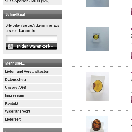
Süss-Speisen - Müsli (126)
L
Schnellkauf
Bitte geben Sie die Artikelnummer aus
unserem Katalog ein.
(
L
Mehr über...
Liefer- und Versandkosten
Datenschutz
(
Unsere AGB
L
Impressum
Kontakt
Widerrufsrecht
Lieferzeit
(