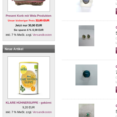
L
Present Korb mit Wela Produkten
32,90 EUR
Unser bisheriger Preis
Jetzt nur 30,90 EUR
Sie sparen 6 % /2,00 EUR
inkl. 7 % MwSt. zzgl.
Versandkosten
(
L
Neue Artikel
(
L
KLARE HÜHNERSUPPE - gekörnt
9,20 EUR
inkl. 7 % MwSt. zzgl.
Versandkosten
(