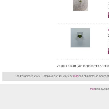
(
L
(
L
Zeige
1
bis
40
(von insgesamt
67
Artike
Tee Paradies © 2026 | Template © 2009-2026 by
mod
ified eCommerce Shopsof
mod
ified eCom