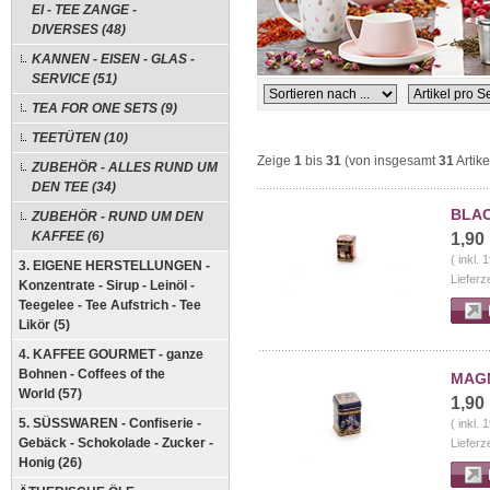
EI - TEE ZANGE -
DIVERSES (48)
KANNEN - EISEN - GLAS -
SERVICE (51)
TEA FOR ONE SETS (9)
TEETÜTEN (10)
Zeige
1
bis
31
(von insgesamt
31
Artike
ZUBEHÖR - ALLES RUND UM
DEN TEE (34)
BLAC
ZUBEHÖR - RUND UM DEN
KAFFEE (6)
1,90
( inkl.
3. EIGENE HERSTELLUNGEN -
Lieferz
Konzentrate - Sirup - Leinöl -
Teegelee - Tee Aufstrich - Tee
Likör (5)
4. KAFFEE GOURMET - ganze
Bohnen - Coffees of the
MAGN
World (57)
1,90
5. SÜSSWAREN - Confiserie -
( inkl.
Gebäck - Schokolade - Zucker -
Lieferz
Honig (26)