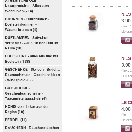
ÄTHERISCHE ÖLE -
Naturprodukte - Alles zum
Wohlfühlen (214)
NILS 
BRUNNEN - Duftbrunnen -
3,90
Edelsteinbrunnen -
( inkl.
Wasserbrunnen (4)
Lieferz
DUFTLAMPEN - Stövchen -
Vernebler - Alles für den Duft im
Raum (10)
EDELSTEINE - alles aus und mit
NILS 
Edelstein (638)
3,90
GESCHENKE - Statuen - Buddha -
( inkl.
Raumschmuck - Geschenkideen
Lieferz
- Windspiele (62)
GUTSCHEINE -
Geschenkgutscheine -
Teeseminargutschein (6)
LE C
HONIG vom Imker aus der
4,00
Region (10)
( inkl.
PENDEL (11)
Lieferz
RÄUCHERN - Räucherstäbchen -