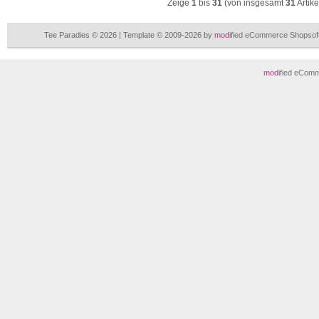
Zeige
1
bis
31
(von insgesamt
31
Artike
Tee Paradies © 2026 | Template © 2009-2026 by
mod
ified eCommerce Shopsof
mod
ified eCom