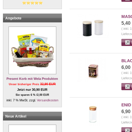
MASO
Angebote
5,40
( inkl.
Lieferz
BLACK
6,00
( inkl.
Lieferz
Present Korb mit Wela Produkten
32,90 EUR
Unser bisheriger Preis
Jetzt nur 30,90 EUR
Sie sparen 6 % /2,00 EUR
inkl. 7 % MwSt. zzgl.
Versandkosten
ENID 
6,90
Neue Artikel
( inkl.
Lieferz