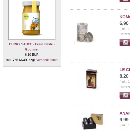
KOMO
6,90
( inkl.
Lieferz
CURRY SAUCE - Feine Paste -
Gourmet
6,10 EUR
inkl. 7 % MwSt. zzgl.
Versandkosten
LE CH
8,20
( inkl.
Lieferz
ANAK
9,99
( inkl.