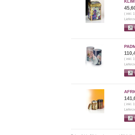
KLIM
45,6
( inkl.
Lieferz
PADM
110,
( inkl.
Lieferz
AFRI
141,
( inkl.
Lieferz