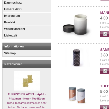
Datenschutz
Unsere AGB
MANI
Impressum
4,00
Kontakt
( inkl.
Lieferz
Widerrufsrecht
Lieferzeit
Informationen
SAMM
Sitemap
3,80
( exkl.
Rezensionen
Lieferz
THED
5,00
TÜRKISCHER APFEL - Apfel -
( inkl.
Pflaumen - Note - Tee-Bären
Lieferz
Diese Teebären schmecken sehr
lecker. Sie haben unseren Gäst