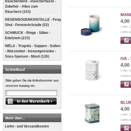
Räucherwerk - Räucherharze -
Zubehör - Alles zum
Räuchern (153)
MANIL
REGENBOGENKRISTALLE - Feng
4,00
Shui - Fensterkristalle (52)
( inkl.
Lieferz
SCHMUCK - Ringe - Silber -
Edelstein (233)
WELA - Trognitz - Suppen - Soßen
- Würzmittel - Instantgetränke -
Süss-Speisen - Müsli (126)
IVA -
4,00
Schnellkauf
( inkl.
Lieferz
Bitte geben Sie die Artikelnummer aus
unserem Katalog ein.
BLUE
4,00
( inkl.
Mehr über...
Lieferz
Liefer- und Versandkosten