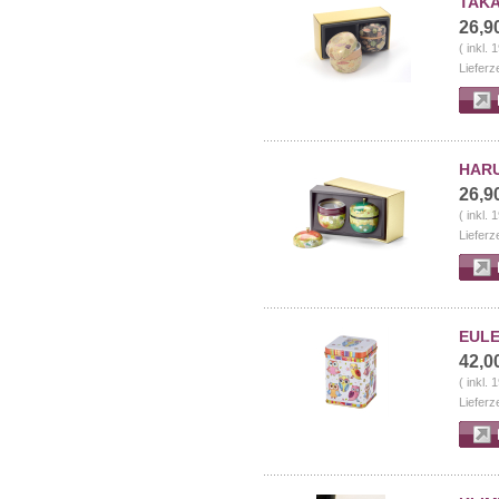
TAKA
26,9
( inkl.
Lieferz
HARU
26,9
( inkl.
Lieferz
EULE
42,0
( inkl.
Lieferz