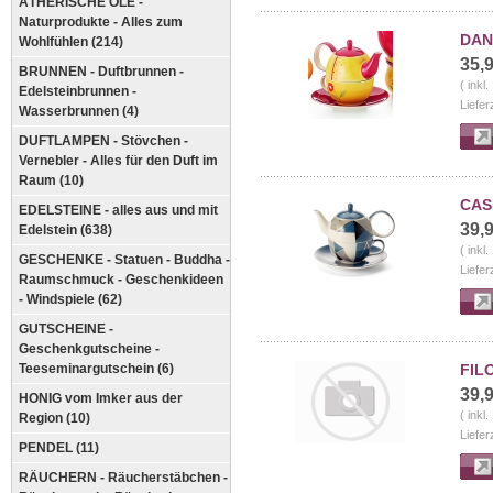
ÄTHERISCHE ÖLE -
Naturprodukte - Alles zum
DANJ
Wohlfühlen (214)
35,
BRUNNEN - Duftbrunnen -
( inkl
Edelsteinbrunnen -
Liefer
Wasserbrunnen (4)
DUFTLAMPEN - Stövchen -
Vernebler - Alles für den Duft im
Raum (10)
CASP
EDELSTEINE - alles aus und mit
39,
Edelstein (638)
( inkl
GESCHENKE - Statuen - Buddha -
Liefer
Raumschmuck - Geschenkideen
- Windspiele (62)
GUTSCHEINE -
Geschenkgutscheine -
Teeseminargutschein (6)
FILO
39,
HONIG vom Imker aus der
( inkl
Region (10)
Liefer
PENDEL (11)
RÄUCHERN - Räucherstäbchen -