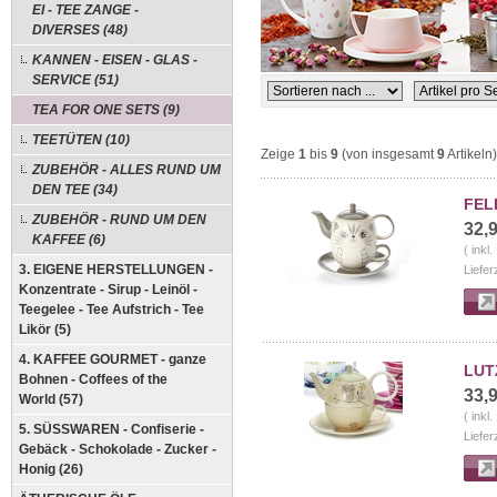
EI - TEE ZANGE -
DIVERSES (48)
KANNEN - EISEN - GLAS -
SERVICE (51)
TEA FOR ONE SETS (9)
TEETÜTEN (10)
Zeige
1
bis
9
(von insgesamt
9
Artikeln)
ZUBEHÖR - ALLES RUND UM
DEN TEE (34)
FELI
ZUBEHÖR - RUND UM DEN
32,
KAFFEE (6)
( inkl
3. EIGENE HERSTELLUNGEN -
Liefer
Konzentrate - Sirup - Leinöl -
Teegelee - Tee Aufstrich - Tee
Likör (5)
4. KAFFEE GOURMET - ganze
LUTZ
Bohnen - Coffees of the
33,
World (57)
( inkl
5. SÜSSWAREN - Confiserie -
Liefer
Gebäck - Schokolade - Zucker -
Honig (26)