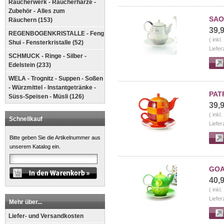
Räucherwerk - Räucherharze -
Zubehör - Alles zum
SAO 
Räuchern (153)
39,
REGENBOGENKRISTALLE - Feng
( inkl
Shui - Fensterkristalle (52)
Liefer
SCHMUCK - Ringe - Silber -
Edelstein (233)
WELA - Trognitz - Suppen - Soßen
- Würzmittel - Instantgetränke -
PATR
Süss-Speisen - Müsli (126)
39,
( inkl
Schnellkauf
Liefer
Bitte geben Sie die Artikelnummer aus
unserem Katalog ein.
GOA 
40,
( inkl
Liefer
Mehr über...
Liefer- und Versandkosten