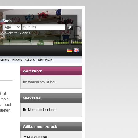
Suche:
Erweiterte Suche »
NNEN - EISEN - GLAS - SERVICE
Warenkorb
Ihr Warenkorb ist leer.
Cult
Merkzettel
malt.
s dabei
Ihr Merkzettel ist leer.
stehen
Willkommen zurück!
E-Mail-Adresse: