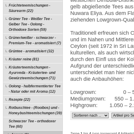
westlichen Dimbula-Distri
Früchteteemischungen -
gelb abgießende Tees au
Säurearm (22)
Nuwara Eliya. Aus dem Fla
Grüner Tee - Weißer Tee -
ziehenden Lowgrown-Quali
Gelber Tee - Oolong -
Orthodoxe Sorten (59)
Traditionell erfreuen sich
Grüner/weißer - schwarzer -
und im Nahen und Mittleren
Premium-Tee - aromatisiert (7)
Ceylon (seit 1972 in Sri 
Grüntee - aromatisiert (32)
kulturellen, als auch wirts
durch den Einfl uss der Ko
Kräuter reine (81)
Aufgrund der unterschiedl
Kräuterteemischungen -
unterscheidet man hier ni
Ayurveda - Kräutertee- und
Gewürzteemischungen (71)
auch die Anbauhöhen:
Oolong - halbfermentierter Tee
Lowgrown: 0 – 5
- Natur oder mit Aroma (12)
Mediumgrown: 550 – 1.
Rezepte (22)
Highgrown: 1.050 – 2.
Rotbuschtee - (Rooibos) und -
Honeybushteemischungen (39)
Schwarzer Tee - orthodoxer
Tee (60)
Zeige
1
bis
4
(von insgesamt
4
Artikeln)