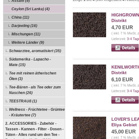
Assam (9)
Ceylon (Sri Lanka) (4)
HIGHGROWN O
China (11)
Distrikt
Darjeeling (16)
4,70 EUR
( inkl. 7 % MwSt. 
Mischungen (11)
Lieferzeit:
3-4 Tag
Weitere Länder (9)
Schwarztee, aromatisiert (35)
Südamerika - Lapacho -
Mate (15)
KENILWORTH O
Distrikt
Tee mit reinen ätherischen
Ölen (3)
6,10 EUR
( inkl. 7 % MwSt. 
Tee-Bären - als Tee oder zum
Lieferzeit:
3-4 Tag
Naschen (26)
TEESTRAUß (1)
Wellness - Früchtetee - Grüntee
- Kräutertee (7)
LOVER'S LEAP
2. ACCESSORIES - Zubehör -
Eliya Gebiet
Tassen - Kannen - Filter - Dosen -
45,00 EUR
Tüten - Alles rund um den Tee -
( inkl. 7 % MwSt. 