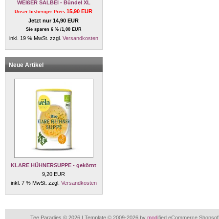
WEIßER SALBEI - Bündel XL
15,90 EUR
Unser bisheriger Preis
Jetzt nur 14,90 EUR
Sie sparen 6 % /1,00 EUR
inkl. 19 % MwSt. zzgl.
Versandkosten
Neue Artikel
KLARE HÜHNERSUPPE - gekörnt
9,20 EUR
inkl. 7 % MwSt. zzgl.
Versandkosten
Tee Paradies © 2026 | Template © 2009-2026 by
mod
ified eCommerce Shopsof