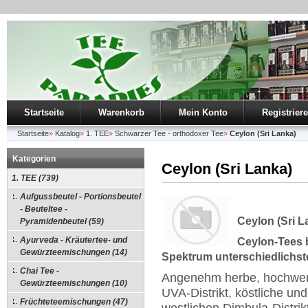
Startseite
Warenkorb
Mein Konto
Registrier
Startseite
»
Katalog
»
1. TEE
»
Schwarzer Tee - orthodoxer Tee
»
Ceylon (Sri Lanka)
Kategorien
Ceylon (Sri Lanka)
1. TEE (739)
Aufgussbeutel - Portionsbeutel
- Beuteltee -
Ceylon (Sri L
Pyramidenbeutel (59)
Ayurveda - Kräutertee- und
Ceylon-Tees 
Gewürzteemischungen (14)
Spektrum unterschiedlichs
Chai Tee -
Angenehm herbe, hochwert
Gewürzteemischungen (10)
UVA-Distrikt, köstliche u
Früchteteemischungen (47)