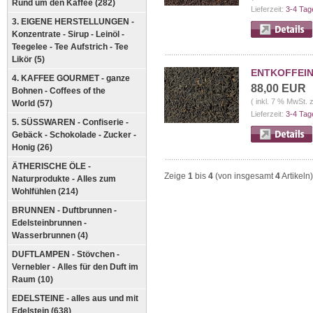
Rund um den Kaffee (282)
Lieferzeit:
3-4 Tag
3. EIGENE HERSTELLUNGEN -
Konzentrate - Sirup - Leinöl -
Teegelee - Tee Aufstrich - Tee
Likör (5)
ENTKOFFEINI
4. KAFFEE GOURMET - ganze
88,00 EUR
Bohnen - Coffees of the
( inkl. 7 % MwSt. 
World (57)
Lieferzeit:
3-4 Tag
5. SÜSSWAREN - Confiserie -
Gebäck - Schokolade - Zucker -
Honig (26)
ÄTHERISCHE ÖLE -
Zeige
1
bis
4
(von insgesamt
4
Artikeln)
Naturprodukte - Alles zum
Wohlfühlen (214)
BRUNNEN - Duftbrunnen -
Edelsteinbrunnen -
Wasserbrunnen (4)
DUFTLAMPEN - Stövchen -
Vernebler - Alles für den Duft im
Raum (10)
EDELSTEINE - alles aus und mit
Edelstein (638)