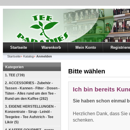
Startseite
Warenkorb
Mein Konto
Registrier
Startseite
»
Katalog
»
Anmelden
Kategorien
Bitte wählen
1. TEE (739)
2. ACCESSORIES - Zubehör -
Ich bin bereits Kun
Tassen - Kannen - Filter - Dosen -
Tüten - Alles rund um den Tee -
Rund um den Kaffee (282)
Sie haben schon einmal be
3. EIGENE HERSTELLUNGEN -
Konzentrate - Sirup - Leinöl -
Herzlichen Dank, dass Sie u
Teegelee - Tee Aufstrich - Tee
schenken.
Likör (5)