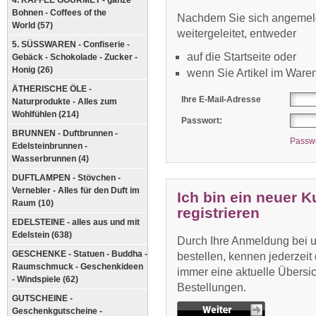
4. KAFFEE GOURMET - ganze
Bohnen - Coffees of the
Nachdem Sie sich angemel
World (57)
weitergeleitet, entweder
5. SÜSSWAREN - Confiserie -
auf die Startseite oder
Gebäck - Schokolade - Zucker -
Honig (26)
wenn Sie Artikel im Ware
ÄTHERISCHE ÖLE -
Ihre E-Mail-Adresse
Naturprodukte - Alles zum
Wohlfühlen (214)
Passwort:
BRUNNEN - Duftbrunnen -
Passwo
Edelsteinbrunnen -
Wasserbrunnen (4)
DUFTLAMPEN - Stövchen -
Vernebler - Alles für den Duft im
Ich bin ein neuer 
Raum (10)
registrieren
EDELSTEINE - alles aus und mit
Edelstein (638)
Durch Ihre Anmeldung bei un
GESCHENKE - Statuen - Buddha -
bestellen, kennen jederzeit
Raumschmuck - Geschenkideen
immer eine aktuelle Übersich
- Windspiele (62)
Bestellungen.
GUTSCHEINE -
Geschenkgutscheine -